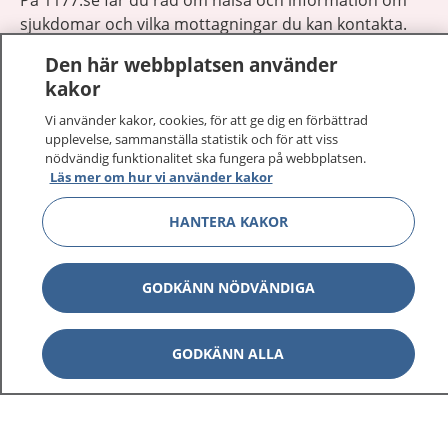
sjukdomar och vilka mottagningar du kan kontakta.
Logga in för att läsa din journal och göra dina
Den här webbplatsen använder
vårdärenden. Ring telefonnummer 1177 för
kakor
sjukvårdsrådgivning dygnet runt.
1177 ger dig råd när du vill må bättre.
Vi använder kakor, cookies, för att ge dig en förbättrad
upplevelse, sammanställa statistik och för att viss
nödvändig funktionalitet ska fungera på webbplatsen.
Läs mer om hur vi använder kakor
HANTERA KAKOR
Visa inn
1177 på flera språk
GODKÄNN NÖDVÄNDIGA
Visa inn
Om 1177
Visa inn
GODKÄNN ALLA
Kontakt
Behandling av personuppgifter