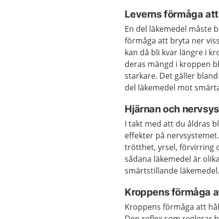
Leverns förmåga att
En del läkemedel måste b
förmåga att bryta ner vi
kan då bli kvar längre i 
deras mängd i kroppen blir
starkare. Det gäller blan
del läkemedel mot smärta
Hjärnan och nervsyst
I takt med att du åldras 
effekter på nervsystemet
trötthet, yrsel, förvirrin
sådana läkemedel är oli
smärtstillande läkemedel
Kroppens förmåga at
Kroppens förmåga att håll
Den reflex som reglerar b