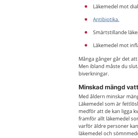
Läkemedel mot dia
Antibiotika.
Smärtstillande läk
Läkemedel mot inf
Många gånger går det att
Men ibland måste du sluta
biverkningar.
Minskad mängd vatt
Med åldern minskar mängde
Läkemedel som är fettlösl
medför att de kan ligga k
framför allt läkemedel s
varför äldre personer kan
läkemedel och sömnmede