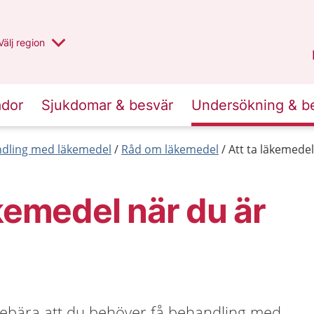
Du har valt region
Välj
en annan
region
Jämtland Härjedalen
.
ador
Sjukdomar & besvär
Undersökning & b
dling med läkemedel
Råd om läkemedel
Att ta läkemedel
äkemedel när du är
nnebära att du behöver få behandling med