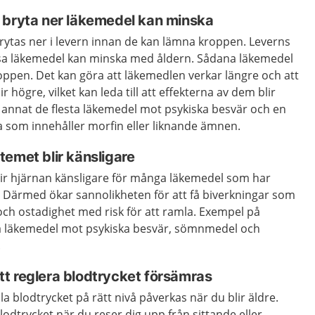
 bryta ner läkemedel kan minska
rytas ner i levern innan de kan lämna kroppen. Leverns
ssa läkemedel kan minska med åldern. Sådana läkemedel
kroppen. Det kan göra att läkemedlen verkar längre och att
 högre, vilket kan leda till att effekterna av dem blir
d annat de flesta läkemedel mot psykiska besvär och en
 som innehåller morfin eller liknande ämnen.
emet blir känsligare
blir hjärnan känsligare för många läkemedel som har
. Därmed ökar sannolikheten för att få biverkningar som
g och ostadighet med risk för att ramla. Exempel på
ka läkemedel mot psykiska besvär, sömnmedel och
.
t reglera blodtrycket försämras
a blodtrycket på rätt nivå påverkas när du blir äldre.
lodtrycket när du reser dig upp från sittande eller