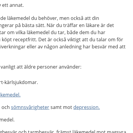
 ett annat.
a de läkemedel du behöver, men också att din
erar på bästa sätt. När du träffar en läkare är det
ättar om vilka läkemedel du tar, både dem du har
öpt receptfritt. Det är också viktigt att du talar om för
iverkningar eller av någon anledning har besvär med att
vanligt att äldre personer använder:
t-kärlsjukdomar.
äkemedel.
o och
sömnsvårigheter
samt mot
depression.
emedel.
besvär och tarmbesvär, främst läkemedel mot magsyra