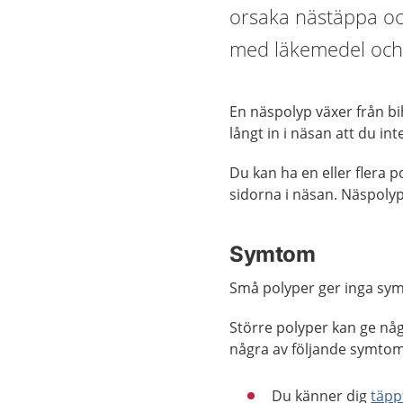
orsaka nästäppa oc
med läkemedel och
En näspolyp växer från bi
långt in i näsan att du int
Du kan ha en eller flera p
sidorna i näsan. Näspolyp
Symtom
Små polyper ger inga sym
Större polyper kan ge någ
några av följande symtom
Du känner dig
täpp