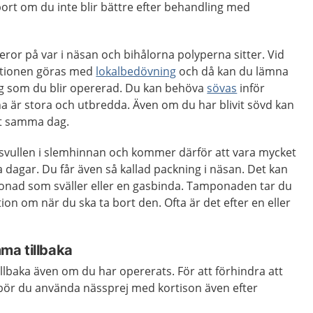
ort om du inte blir bättre efter behandling med
eror på var i näsan och bihålorna polyperna sitter. Vid
rationen göras med
lokalbedövning
och då kan du lämna
 som du blir opererad. Du kan behöva
sövas
inför
 är stora och utbredda. Även om du har blivit sövd kan
et samma dag.
u svullen i slemhinnan och kommer därför att vara mycket
 dagar. Du får även så kallad packning i näsan. Det kan
ponad som sväller eller en gasbinda. Tamponaden tar du
tion om när du ska ta bort den. Ofta är det efter en eller
ma tillbaka
lbaka även om du har opererats. För att förhindra att
 bör du använda nässprej med kortison även efter