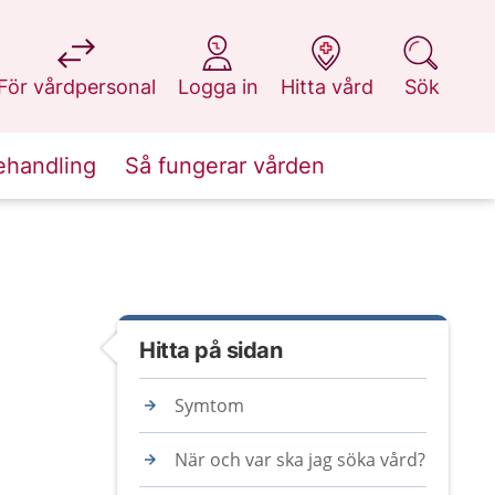
på 1177.se
på 1177.se
på 1177.se
på 1177.se
För vårdpersonal
Logga in
Hitta vård
Sök
ehandling
Så fungerar vården
Hitta på sidan
Symtom
När och var ska jag söka vård?