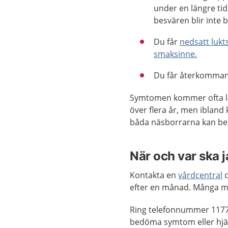
under en längre tid
besvären blir inte b
Du får
nedsatt lukt
smaksinne.
Du får återkomman
Symtomen kommer ofta 
över flera år, men ibland
båda näsborrarna kan bes
När och var ska 
Kontakta en
vårdcentral
o
efter en månad. Många m
Ring telefonnummer 1177
bedöma symtom eller hjäl