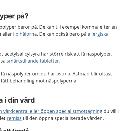
lyper på?
spolyper beror på. De kan till exempel komma efter en
n eller
i bihålorna
. De kan också bero på
allergiska
acetylsalicylsyra har större risk att få näspolyper.
issa
smärtstillande tabletter.
tt få näspolyper om du har
astma
. Astman blir oftast
ar fått behandling mot näspolyperna.
 i din vård
en vårdcentral eller öppen specialistmottagning
du vill i
 det
remiss
till den öppna specialiserade vården.