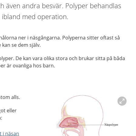
h även andra besvär. Polyper behandlas
 ibland med operation.
hålorna ner i näsgångarna. Polyperna sitter oftast så
e kan se dem själv.
olyper. De kan vara olika stora och brukar sitta på båda
er är ovanliga hos barn.
tom alls.
ot eller
:
t i näsan