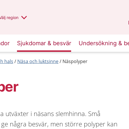
Du har valt region
Välj
en annan
region
Jämtland Härjedalen
.
ador
Sjukdomar & besvär
Undersökning & b
h hals
Näsa och luktsinne
Näspolyper
per
a utväxter i näsans slemhinna. Små
e ge några besvär, men större polyper kan