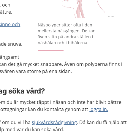
, och
ättre.
Förstora bilden
sinne och
Näspolyper sitter ofta i den
mellersta näsgången. De kan
även sitta på andra ställen i
näshålan och i bihålorna.
de snuva.
långsamt
 kan det gå mycket snabbare. Även om polyperna finns i
vären vara större på ena sidan.
jag söka vård?
m du är mycket täppt i näsan och inte har blivit bättre
ottagningar kan du kontakta genom att
logga
in
.
 om du vill ha
sjukvårdsrådgivning
. Då kan du få hjälp att
p med var du kan söka vård.