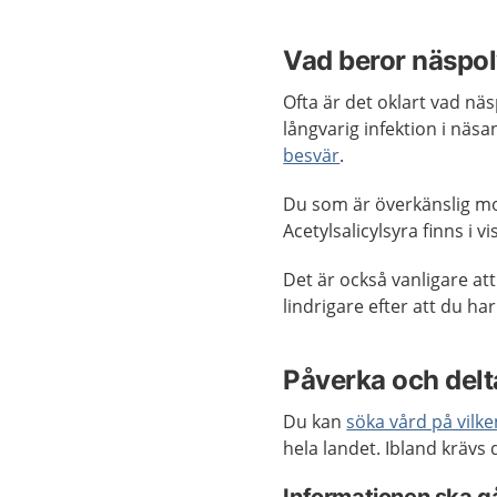
Vad beror näspo
Ofta är det oklart vad nä
långvarig infektion i näsa
besvär
.
Du som är överkänslig mot 
Acetylsalicylsyra finns i v
Det är också vanligare a
lindrigare efter att du h
Påverka och delta
Du kan
söka vård på vilk
hela landet. Ibland krävs