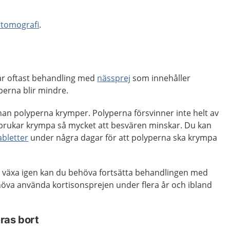
rtomografi
.
år oftast behandling med
nässprej
som innehåller
perna blir mindre.
nnan polyperna krymper. Polyperna försvinner inte helt av
brukar krympa så mycket att besvären minskar. Du kan
abletter
under några dagar för att polyperna ska krympa
ka växa igen kan du behöva fortsätta behandlingen med
höva använda kortisonsprejen under flera år och ibland
ras bort