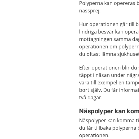
Polyperna kan opereras b
nässprej.
Hur operationen går till b
lindriga besvär kan ope
mottagningen samma dag
operationen om polyperna
du oftast lämna sjukhus
Efter operationen blir d
täppt i näsan under några
vara till exempel en tam
bort själv. Du får informa
två dagar.
Näspolyper kan kom
Näspolyper kan komma til
du får tillbaka polyperna
operationen.