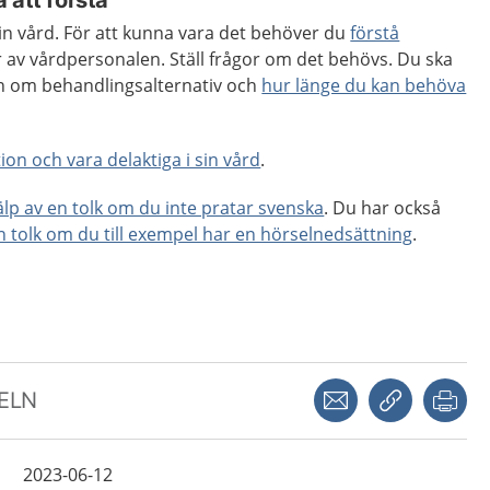
 att förstå
 din vård. För att kunna vara det behöver du
förstå
 av vårdpersonalen. Ställ frågor om det behövs. Du ska
ion om behandlingsalternativ och
hur länge du kan behöva
ion och vara delaktiga i sin vård
.
jälp av en tolk om du inte pratar svenska
. Du har också
en tolk om du till exempel har en hörselnedsättning
.
Dela via mejl
Kopiera län
Skr
KELN
2023-06-12