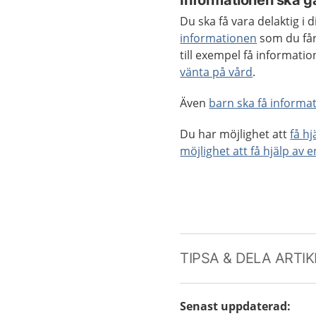
Informationen ska gå
Du ska få vara delaktig i
informationen
som du får
till exempel få informat
vänta på vård
.
Även
barn ska få informat
Du har möjlighet att
få h
möjlighet att få hjälp av 
TIPSA & DELA ARTI
Senast uppdaterad
: