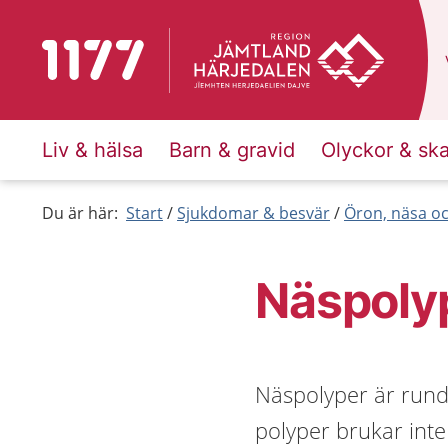
Till startsidan för 1177
Liv & hälsa
Barn & gravid
Olyckor & sk
Du är här:
Start
Sjukdomar & besvär
Öron, näsa oc
Näspoly
Näspolyper är rund
polyper brukar int