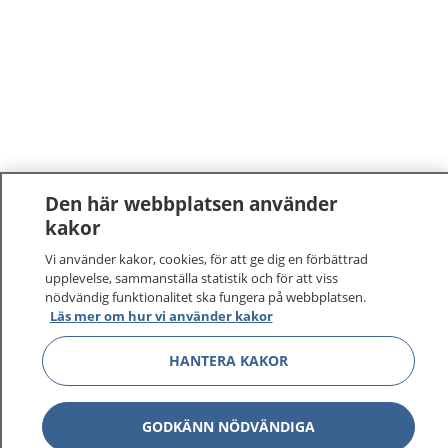
Den här webbplatsen använder
kakor
1177
–
tryggt om din hälsa och vård
Vi använder kakor, cookies, för att ge dig en förbättrad
upplevelse, sammanställa statistik och för att viss
På 1177.se får du råd om hälsa och information om
nödvändig funktionalitet ska fungera på webbplatsen.
sjukdomar och vilka mottagningar du kan kontakta.
Läs mer om hur vi använder kakor
Logga in för att läsa din journal och göra dina
HANTERA KAKOR
vårdärenden. Ring telefonnummer 1177 för
sjukvårdsrådgivning dygnet runt.
1177 ger dig råd när du vill må bättre.
GODKÄNN NÖDVÄNDIGA