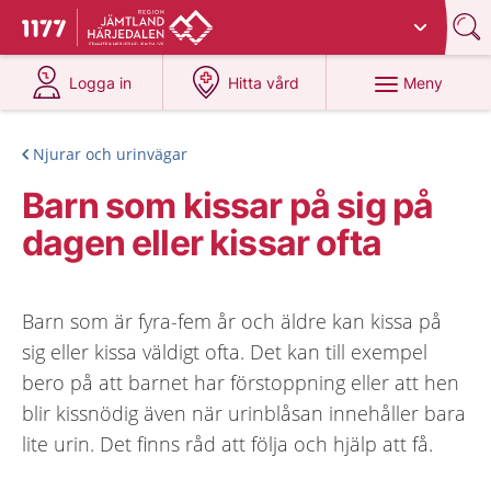
Du har valt region
Jämtland Härjedalen
.
Till startsidan för 1177
på 1177.se
på 1177.se
Meny
Logga in
Hitta vård
Njurar och urinvägar
Barn som kissar på sig på
dagen eller kissar ofta
Barn som är fyra-fem år och äldre kan kissa på
sig eller kissa väldigt ofta. Det kan till exempel
bero på att barnet har förstoppning eller att hen
blir kissnödig även när urinblåsan innehåller bara
lite urin. Det finns råd att följa och hjälp att få.