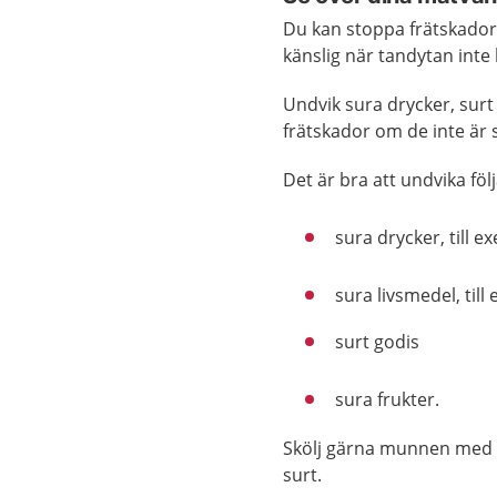
Du kan stoppa frätskado
känslig när tandytan inte
Undvik sura drycker, surt
frätskador om de inte är 
Det är bra att undvika föl
sura drycker, till e
sura livsmedel, til
surt godis
sura frukter.
Skölj gärna munnen med va
surt.