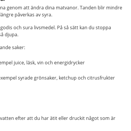
rna genom att ändra dina matvanor. Tanden blir mindre
 längre påverkas av syra.
 godis och sura livsmedel. På så sätt kan du stoppa
så djupa.
jande saker:
xempel juice, läsk, vin och energidrycker
l exempel syrade grönsaker, ketchup och citrusfrukter
tten efter att du har ätit eller druckit något som är