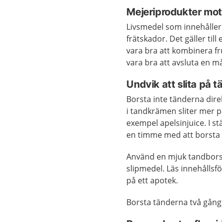
Mejeriprodukter mot
Livsmedel som innehåller
frätskador. Det gäller till
vara bra att kombinera fr
vara bra att avsluta en m
Undvik att slita på 
Borsta inte tänderna direk
i tandkrämen sliter mer p
exempel apelsinjuice. I s
en timme med att borsta
Använd en mjuk tandbors
slipmedel. Läs innehålls
på ett apotek.
Borsta tänderna två gång