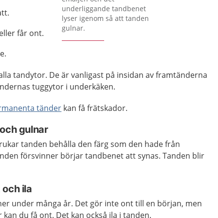
underliggande tandbenet
tt.
lyser igenom så att tanden
gulnar.
eller får ont.
e.
alla tandytor. De är vanligast på insidan av framtänderna
ändernas tuggytor i underkäken.
ermanenta tänder
kan få frätskador.
 och gulnar
 brukar tanden behålla den färg som den hade från
nden försvinner börjar tandbenet att synas. Tanden blir
och ila
ner under många år. Det gör inte ont till en början, men
r kan du få ont. Det kan också ila i tanden.