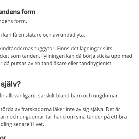
tandens form
ndens form.
 kan få en slätare och avrundad yta.
kindtändernas tuggytor. Finns det lagningar slits
ycket som tanden. Fyllningen kan då börja sticka upp med
 då putsas av en tandläkare eller tandhygienist.
själv?
ir allt vanligare, särskilt bland barn och ungdomar.
törda av frätskadorna läker inte av sig själva. Det är
lt barn och ungdomar tar hand om sina tänder på ett bra
ling senare i livet.
or