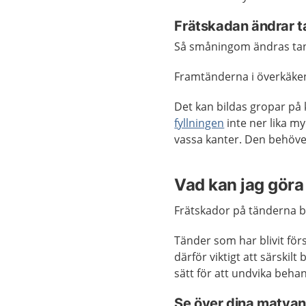
Frätskadan ändrar 
Så småningom ändras ta
Framtänderna i överkäken
Det kan bildas gropar på 
fyllningen
inte ner lika m
vassa kanter. Den behöver
Vad kan jag göra 
Frätskador på tänderna bl
Tänder som har blivit förs
därför viktigt att särski
sätt för att undvika behand
Se över dina matvan