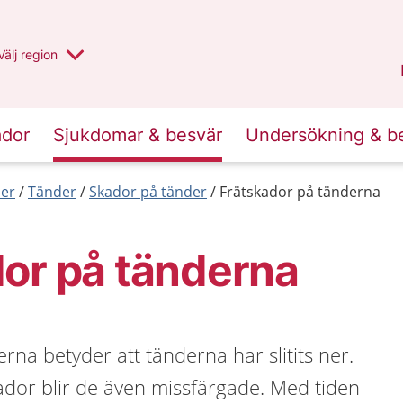
Du har valt region
Välj
en annan
region
Jämtland Härjedalen
.
ador
Sjukdomar & besvär
Undersökning & b
er
Tänder
Skador på tänder
Frätskador på tänderna
or på tänderna
rna betyder att tänderna har slitits ner.
skador blir de även missfärgade. Med tiden