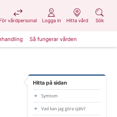
på 1177.se
på 1177.se
på 1177.se
på 1177.se
För vårdpersonal
Logga in
Hitta vård
Sök
ehandling
Så fungerar vården
Hitta på sidan
Symtom
Vad kan jag göra själv?