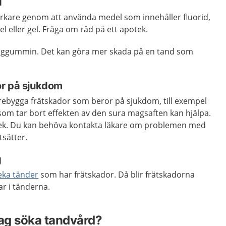
d
rkare genom att använda medel som innehåller fluorid,
l eller gel. Fråga om råd på ett apotek.
tuggummin. Det kan göra mer skada på en tand som
or på sjukdom
förebygga frätskador som beror på sjukdom, till exempel
som tar bort effekten av den sura magsaften kan hjälpa.
tek. Du kan behöva kontakta läkare om problemen med
tsätter.
g
eka tänder
som har frätskador. Då blir frätskadorna
ar i tänderna.
jag söka tandvård?