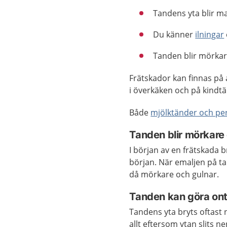
Tandens yta blir ma
Du känner
ilningar
Tanden blir mörkar
Frätskador kan finnas på 
i överkäken och på kindt
Både
mjölktänder och p
Tanden blir mörkare
I början av en frätskada
början. När emaljen på ta
då mörkare och gulnar.
Tanden kan göra ont 
Tandens yta bryts oftast 
allt eftersom ytan slits ne