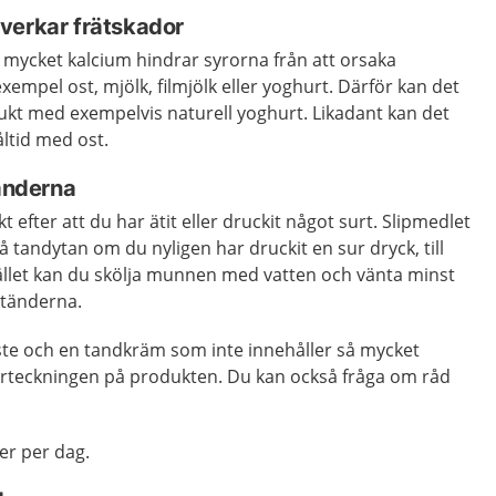
verkar frätskador
 mycket kalcium hindrar syrorna från att orsaka
 exempel ost, mjölk, filmjölk eller yoghurt. Därför kan det
ukt med exempelvis naturell yoghurt. Likadant kan det
åltid med ost.
tänderna
t efter att du har ätit eller druckit något surt. Slipmedlet
å tandytan om du nyligen har druckit en sur dryck, till
tället kan du skölja munnen med vatten och vänta minst
 tänderna.
te och en tandkräm som inte innehåller så mycket
förteckningen på produkten. Du kan också fråga om råd
er per dag.