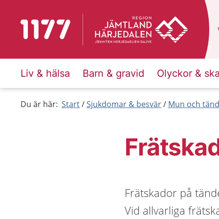
Till startsidan för 1177
Liv & hälsa
Barn & gravid
Olyckor & sk
Du är här:
Start
Sjukdomar & besvär
Mun och tänd
Frätskad
Frätskador på tände
Vid allvarliga frät