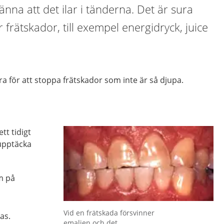
änna att det ilar i tänderna. Det är sura
rätskador, till exempel energidryck, juice
ra för att stoppa frätskador som inte är så djupa.
tt tidigt
 upptäcka
m på
Vid en frätskada försvinner
as.
emaljen och det