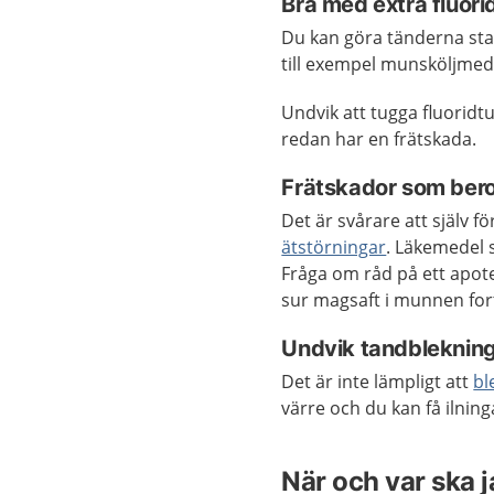
Bra med extra fluori
Du kan göra tänderna sta
till exempel munsköljmede
Undvik att tugga fluorid
redan har en frätskada.
Frätskador som ber
Det är svårare att själv 
ätstörningar
. Läkemedel 
Fråga om råd på ett apo
sur magsaft i munnen for
Undvik tandbleknin
Det är inte lämpligt att
bl
värre och du kan få ilning
När och var ska 