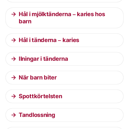
Hål i mjölktänderna – karies hos
barn
Hål i tänderna – karies
Ilningar i tänderna
När barn biter
Spottkörtelsten
Tandlossning