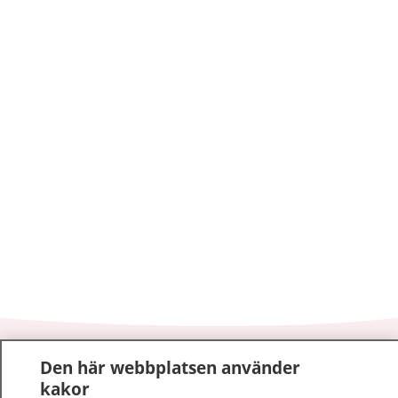
1177
–
tryggt om din hälsa och vård
Den här webbplatsen använder
kakor