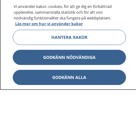
På 1177.se får du råd om hälsa och information om
Vi använder kakor, cookies, för att ge dig en förbättrad
sjukdomar och vilka mottagningar du kan kontakta.
upplevelse, sammanställa statistik och för att viss
Logga in för att läsa din journal och göra dina
nödvändig funktionalitet ska fungera på webbplatsen.
Läs mer om hur vi använder kakor
vårdärenden. Ring telefonnummer 1177 för
sjukvårdsrådgivning dygnet runt.
HANTERA KAKOR
1177 ger dig råd när du vill må bättre.
GODKÄNN NÖDVÄNDIGA
GODKÄNN ALLA
Visa inn
1177 på flera språk
Visa inn
Om 1177
Visa inn
Kontakt
Behandling av personuppgifter