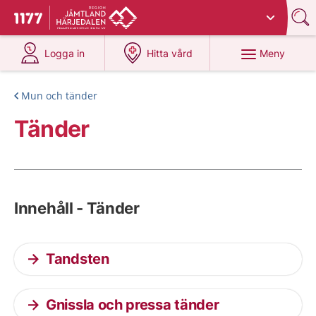
Du har valt region
Jämtland Härjedalen
.
Till startsidan för 1177
på 1177.se
på 1177.se
Meny
Logga in
Hitta vård
Mun och tänder
Tänder
Innehåll - Tänder
Tandsten
Gnissla och pressa tänder