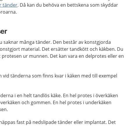
ar tänder
. Då kan du behöva en bettskena som skyddar
broarna.
ser
u saknar många tänder. Den består av konstgjorda
konstgjort material. Det ersätter tandkött och käkben. Du
 ut protesen ur munnen. Det kan vara en delprotes eller en
n vid tänderna som finns kvar i käken med till exempel
derna i en helt tandlös käke. En hel protes i överkäken
överkäken och gommen. En hel protes i underkäken
ken.
näppas fast på nedslipade tänder eller implantat. Det