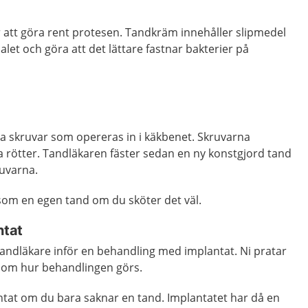
 att göra rent protesen. Tandkräm innehåller slipmedel
let och göra att det lättare fastnar bakterier på
da skruvar som opereras in i käkbenet. Skruvarna
 rötter. Tandläkaren fäster sedan en ny konstgjord tand
kruvarna.
 som en egen tand om du sköter det väl.
ntat
tandläkare inför en behandling med implantat. Ni pratar
nom hur behandlingen görs.
ntat om du bara saknar en tand. Implantatet har då en