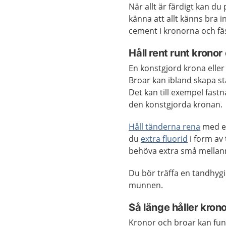
När allt är färdigt kan d
känna att allt känns bra i
cement i kronorna och fä
Håll rent runt kronor
En konstgjord krona eller
Broar kan ibland skapa st
Det kan till exempel fast
den konstgjorda kronan.
Håll tänderna rena
med en
du
extra fluorid
i form av
behöva extra små mellanr
Du bör träffa en tandhyg
munnen.
Så länge håller kron
Kronor och broar kan fung