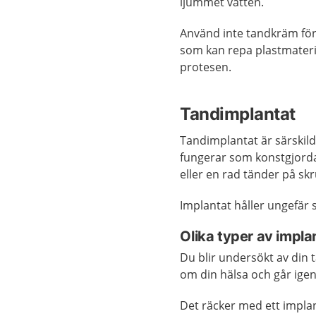
ljummet vatten.
Använd inte tandkräm för
som kan repa plastmateria
protesen.
Tandimplantat
Tandimplantat är särskil
fungerar som konstgjorda
eller en rad tänder på s
Implantat håller ungefär
Olika typer av impla
Du blir undersökt av din 
om din hälsa och går ige
Det räcker med ett impla