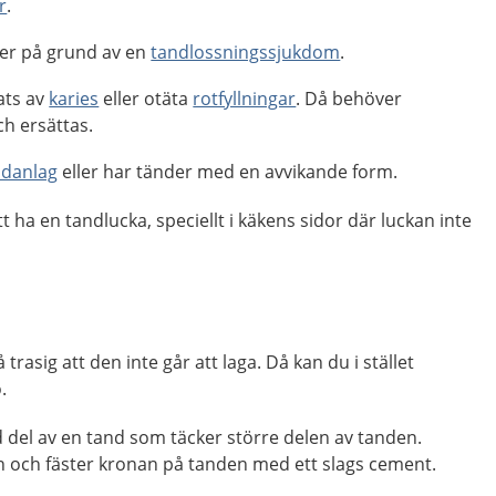
r
.
er på grund av en
tandlossningssjukdom
.
ats av
karies
eller otäta
rotfyllningar
. Då behöver
h ersättas.
ndanlag
eller har tänder med en avvikande form.
t ha en tandlucka, speciellt i käkens sidor där luckan inte
trasig att den inte går att laga. Då kan du i stället
.
 del av en tand som täcker större delen av tanden.
n och fäster kronan på tanden med ett slags cement.