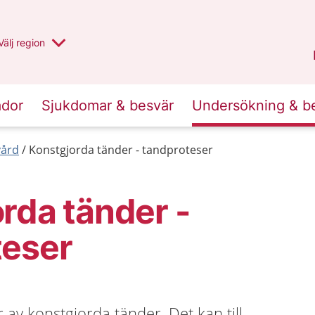
Du har valt region
Välj
en annan
region
Jämtland Härjedalen
.
ador
Sjukdomar & besvär
Undersökning & b
ård
Konstgjorda tänder - tandproteser
rda tänder -
teser
r av konstgjorda tänder. Det kan till