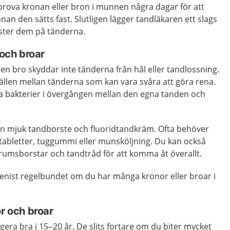
u prova kronan eller bron i munnen några dagar för att
nnan den sätts fast. Slutligen lägger tandläkaren ett slags
ster dem på tänderna.
 och broar
 en bro skyddar inte tänderna från hål eller tandlossning.
ällen mellan tänderna som kan vara svåra att göra rena.
na bakterier i övergången mellan den egna tanden och
 mjuk tandborste och fluoridtandkräm. Ofta behöver
 tabletter, tuggummi eller munsköljning. Du kan också
umsborstar och tandtråd för att komma åt överallt.
ienist regelbundet om du har många kronor eller broar i
or och broar
era bra i 15–20 år. De slits fortare om du biter mycket