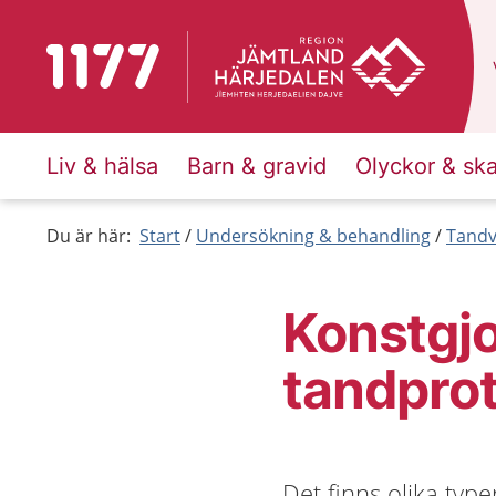
Till startsidan för 1177
Liv & hälsa
Barn & gravid
Olyckor & sk
Du är här:
Start
Undersökning & behandling
Tandv
Konstgjo
tandpro
Det finns olika type