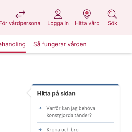
på 1177.se
på 1177.se
på 1177.se
på 1177.se
För vårdpersonal
Logga in
Hitta vård
Sök
ehandling
Så fungerar vården
Hitta på sidan
Varför kan jag behöva
konstgjorda tänder?
Krona och bro