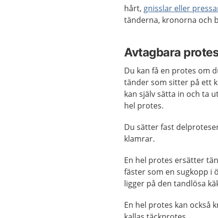
hårt,
gnisslar eller press
tänderna, kronorna och 
Avtagbara prote
Du kan få en protes om d
tänder som sitter på ett 
kan själv sätta in och ta
hel protes.
Du sätter fast delprotese
klamrar.
En hel protes ersätter tän
fäster som en sugkopp i 
ligger på den tandlösa kä
En hel protes kan också k
kallas täckprotes.