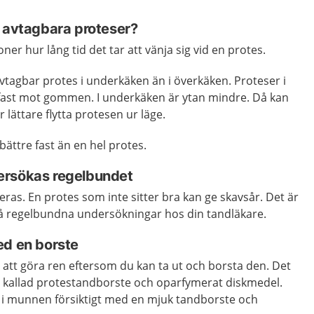
a avtagbara proteser?
oner hur lång tid det tar att vänja sig vid en protes.
avtagbar protes i underkäken än i överkäken. Proteser i
å fast mot gommen. I underkäken är ytan mindre. Då kan
lättare flytta protesen ur läge.
 bättre fast än en hel protes.
ersökas regelbundet
ras. En protes som inte sitter bra kan ge skavsår. Det är
 på regelbundna undersökningar hos din tandläkare.
ed en borste
t att göra ren eftersom du kan ta ut och borsta den. Det
å kallad protestandborste och oparfymerat diskmedel.
 i munnen försiktigt med en mjuk tandborste och