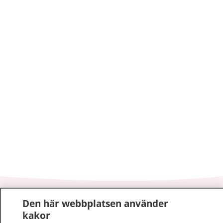
1177
–
tryggt om din hälsa och vård
Den här webbplatsen använder
kakor