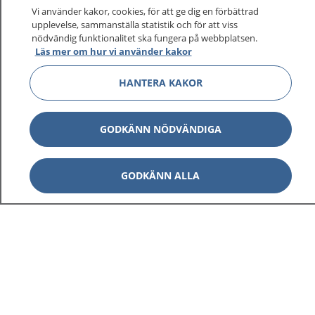
På 1177.se får du råd om hälsa och information om
Vi använder kakor, cookies, för att ge dig en förbättrad
sjukdomar och vilka mottagningar du kan kontakta.
upplevelse, sammanställa statistik och för att viss
Logga in för att läsa din journal och göra dina
nödvändig funktionalitet ska fungera på webbplatsen.
Läs mer om hur vi använder kakor
vårdärenden. Ring telefonnummer 1177 för
sjukvårdsrådgivning dygnet runt.
HANTERA KAKOR
1177 ger dig råd när du vill må bättre.
GODKÄNN NÖDVÄNDIGA
GODKÄNN ALLA
Visa inn
1177 på flera språk
Visa inn
Om 1177
Visa inn
Kontakt
Behandling av personuppgifter