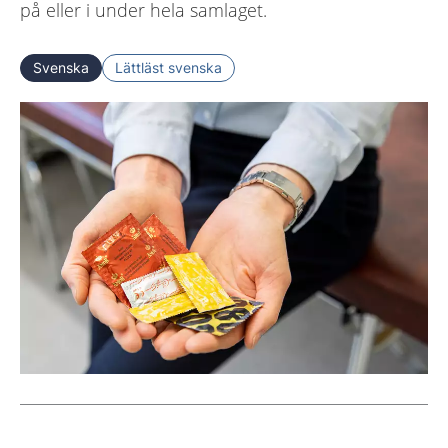
på eller i under hela samlaget.
Svenska
Lättläst svenska