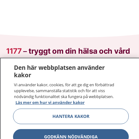
1177
–
tryggt om din hälsa och vård
På 1177.se får du råd om hälsa och information om
Den här webbplatsen använder
sjukdomar och vilka mottagningar du kan kontakta.
kakor
Logga in för att läsa din journal och göra dina
Vi använder kakor, cookies, för att ge dig en förbättrad
vårdärenden. Ring telefonnummer 1177 för
upplevelse, sammanställa statistik och för att viss
sjukvårdsrådgivning dygnet runt.
nödvändig funktionalitet ska fungera på webbplatsen.
1177 ger dig råd när du vill må bättre.
Läs mer om hur vi använder kakor
HANTERA KAKOR
GODKÄNN NÖDVÄNDIGA