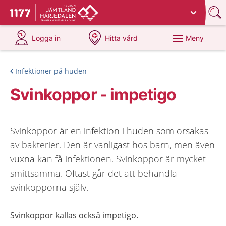
Du har valt region
Jämtland Härjedalen
.
Till startsidan för 1177
på 1177.se
på 1177.se
Meny
Logga in
Hitta vård
Infektioner på huden
Svinkoppor - impetigo
Svinkoppor är en infektion i huden som orsakas
av bakterier. Den är vanligast hos barn, men även
vuxna kan få infektionen. Svinkoppor är mycket
smittsamma. Oftast går det att behandla
svinkopporna själv.
Svinkoppor kallas också impetigo.