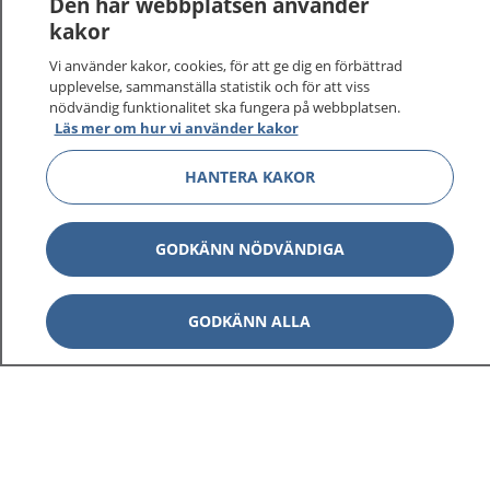
Den här webbplatsen använder
kakor
På 1177.se får du råd om hälsa och information om
Vi använder kakor, cookies, för att ge dig en förbättrad
sjukdomar och vilka mottagningar du kan kontakta.
upplevelse, sammanställa statistik och för att viss
Logga in för att läsa din journal och göra dina
nödvändig funktionalitet ska fungera på webbplatsen.
vårdärenden. Ring telefonnummer 1177 för
Läs mer om hur vi använder kakor
sjukvårdsrådgivning dygnet runt.
1177 ger dig råd när du vill må bättre.
HANTERA KAKOR
GODKÄNN NÖDVÄNDIGA
Visa inn
GODKÄNN ALLA
1177 på flera språk
Visa inn
Om 1177
Visa inn
Kontakt