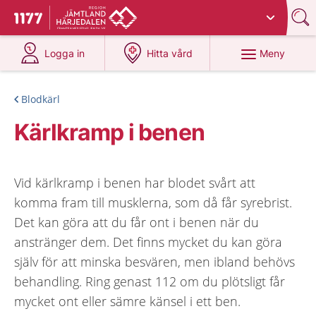
Du har valt region
Jämtland Härjedalen
.
Till startsidan för 1177
på 1177.se
på 1177.se
Meny
Logga in
Hitta vård
Blodkärl
Kärlkramp i benen
Vid kärlkramp i benen har blodet svårt att
komma fram till musklerna, som då får syrebrist.
Det kan göra att du får ont i benen när du
anstränger dem. Det finns mycket du kan göra
själv för att minska besvären, men ibland behövs
behandling. Ring genast 112 om du plötsligt får
mycket ont eller sämre känsel i ett ben.