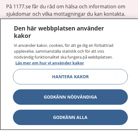
På 1177.se får du råd om hälsa och information om
sjukdomar och vilka mottagningar du kan kontakta.
Logga in för att läsa din journal och göra dina
Den här webbplatsen använder
vårdärenden. Ring telefonnummer 1177 för
kakor
sjukvårdsrådgivning dygnet runt.
1177 ger dig råd när du vill må bättre.
Vi använder kakor, cookies, för att ge dig en förbättrad
upplevelse, sammanställa statistik och för att viss
nödvändig funktionalitet ska fungera på webbplatsen.
Läs mer om hur vi använder kakor
HANTERA KAKOR
Visa inn
1177 på flera språk
GODKÄNN NÖDVÄNDIGA
Visa inn
Om 1177
Visa inn
GODKÄNN ALLA
Kontakt