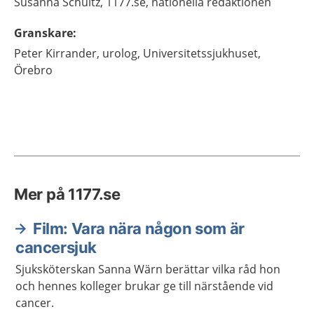
Susanna
Schultz,
1177.se, nationella redaktionen
Granskare
:
Peter
Kirrander,
urolog,
Universitetssjukhuset,
Örebro
Mer på 1177.se
Film: Vara nära någon som är
cancersjuk
Sjuksköterskan Sanna Wärn berättar vilka råd hon
och hennes kolleger brukar ge till närstående vid
cancer.