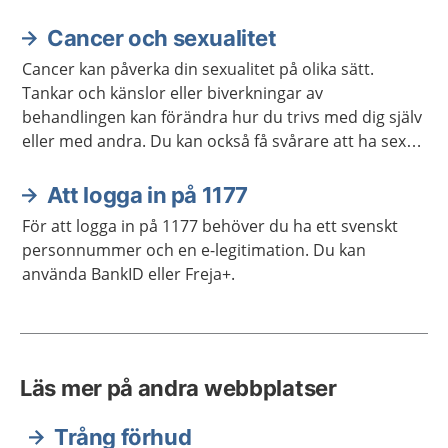
Cancer och sexualitet
Cancer kan påverka din sexualitet på olika sätt.
Tankar och känslor eller biverkningar av
behandlingen kan förändra hur du trivs med dig själv
eller med andra. Du kan också få svårare att ha sex
på samma sätt som förut. Ofta går det att stärka
lusten och förmågan att ha sex.
Att logga in på 1177
För att logga in på 1177 behöver du ha ett svenskt
personnummer och en e-legitimation. Du kan
använda BankID eller Freja+.
Läs mer på andra webbplatser
Trång förhud