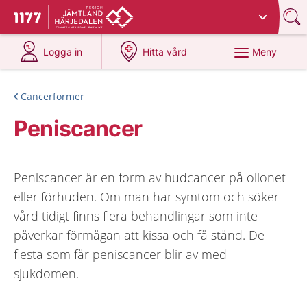
Du har valt region
Jämtland Härjedalen
.
Till startsidan för 1177
på 1177.se
på 1177.se
Meny
Logga in
Hitta vård
Cancerformer
Peniscancer
Peniscancer är en form av hudcancer på ollonet
eller förhuden. Om man har symtom och söker
vård tidigt finns flera behandlingar som inte
påverkar förmågan att kissa och få stånd. De
flesta som får peniscancer blir av med
sjukdomen.