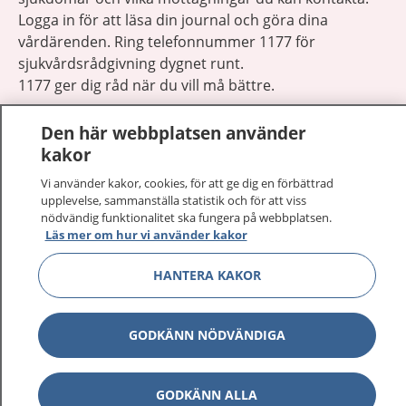
Logga in för att läsa din journal och göra dina
vårdärenden. Ring telefonnummer 1177 för
sjukvårdsrådgivning dygnet runt.
1177 ger dig råd när du vill må bättre.
Den här webbplatsen använder
kakor
Vi använder kakor, cookies, för att ge dig en förbättrad
Visa inn
upplevelse, sammanställa statistik och för att viss
1177 på flera språk
nödvändig funktionalitet ska fungera på webbplatsen.
Läs mer om hur vi använder kakor
Visa inn
Om 1177
HANTERA KAKOR
Visa inn
Kontakt
GODKÄNN NÖDVÄNDIGA
Behandling av personuppgifter
GODKÄNN ALLA