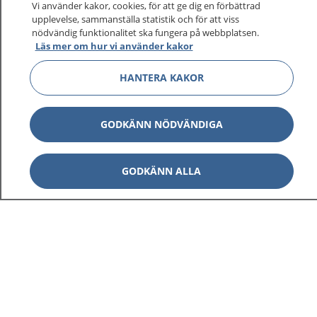
Vi använder kakor, cookies, för att ge dig en förbättrad
upplevelse, sammanställa statistik och för att viss
1177
–
tryggt om din hälsa och vård
nödvändig funktionalitet ska fungera på webbplatsen.
Läs mer om hur vi använder kakor
På 1177.se får du råd om hälsa och information om
HANTERA KAKOR
sjukdomar och vilka mottagningar du kan kontakta.
Logga in för att läsa din journal och göra dina
vårdärenden. Ring telefonnummer 1177 för
GODKÄNN NÖDVÄNDIGA
sjukvårdsrådgivning dygnet runt.
1177 ger dig råd när du vill må bättre.
GODKÄNN ALLA
Visa inn
1177 på flera språk
Visa inn
Om 1177
Visa inn