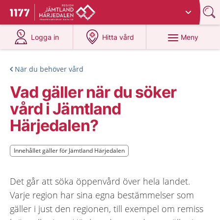
Du har valt region
Jämtland Härjedalen
.
Till startsidan för 1177
på 1177.se
på 1177.se
Meny
Logga in
Hitta vård
När du behöver vård
Vad gäller när du söker
vård i Jämtland
Härjedalen?
Innehållet gäller för Jämtland Härjedalen
Innehållet gäller för Jämtland Härjedalen
Det går att söka öppenvård över hela landet.
Varje region har sina egna bestämmelser som
gäller i just den regionen, till exempel om remiss