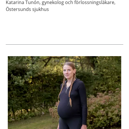
Katarina
Tunón,
gynekolog och förlossningsläkare,
Östersunds sjukhus
Aktuella artiklar