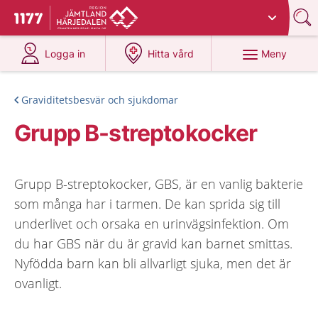
Du har valt region
Jämtland Härjedalen
.
Till startsidan för 1177
på 1177.se
på 1177.se
Meny
Logga in
Hitta vård
Graviditetsbesvär och sjukdomar
Grupp B-streptokocker
Grupp B-streptokocker, GBS, är en vanlig bakterie
som många har i tarmen. De kan sprida sig till
underlivet och orsaka en urinvägsinfektion. Om
du har GBS när du är gravid kan barnet smittas.
Nyfödda barn kan bli allvarligt sjuka, men det är
ovanligt.