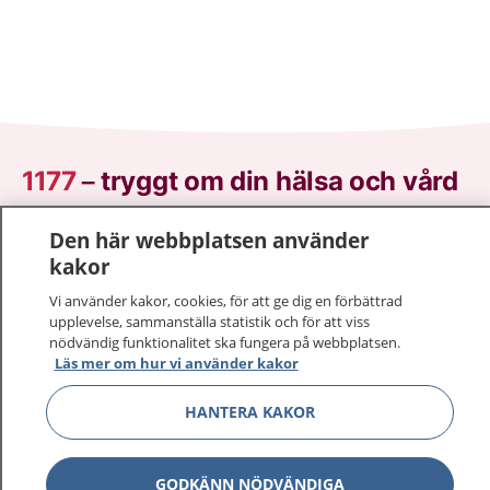
1177
–
tryggt om din hälsa och vård
På 1177.se får du råd om hälsa och information om
Den här webbplatsen använder
sjukdomar och vilka mottagningar du kan kontakta.
kakor
Logga in för att läsa din journal och göra dina
Vi använder kakor, cookies, för att ge dig en förbättrad
vårdärenden. Ring telefonnummer 1177 för
upplevelse, sammanställa statistik och för att viss
sjukvårdsrådgivning dygnet runt.
nödvändig funktionalitet ska fungera på webbplatsen.
1177 ger dig råd när du vill må bättre.
Läs mer om hur vi använder kakor
HANTERA KAKOR
GODKÄNN NÖDVÄNDIGA