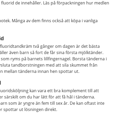
fluorid de innehåller. Läs på förpackningen hur medlen
otek. Många av dem finns också att köpa i vanliga
id
fluoridtandkräm två gånger om dagen är det bästa
ller även barn så fort de får sina första mjölktänder.
som ryms på barnets lillfingernagel. Borsta tänderna i
avsluta tandborstningen med att sila skummet från
en mellan tänderna innan hen spottar ut.
d
luoridsköljning kan vara ett bra komplement till att
r särskilt om du har lätt för att få hål i tänderna.
rn som är yngre än fem till sex år. De kan oftast inte
er spottar ut lösningen direkt.