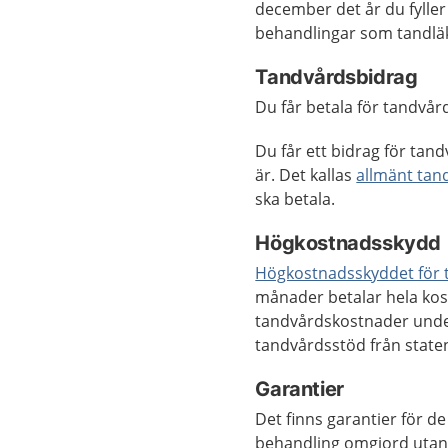
december det år du fyller
behandlingar som tandläk
Tandvårdsbidrag
Du får betala för tandvård
Du får ett bidrag för tan
är. Det kallas
allmänt tan
ska betala.
Högkostnadsskydd
Högkostnadsskyddet för 
månader betalar hela kos
tandvårdskostnader under
tandvårdsstöd från state
Garantier
Det finns garantier för d
behandling omgjord utan 