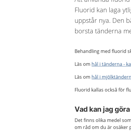
Fluorid kan laga yt
uppstår nya. Den bä
borsta tänderna me
Behandling med fluorid sk
Läs om
hål i tänderna - ka
Läs om
hål i mjölktänder
Fluorid kallas också för fl
Vad kan jag göra 
Det finns olika medel som
om råd om du är osäker p