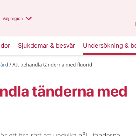
Du har valt region
Välj
en annan
region
Halland
.
ador
Sjukdomar & besvär
Undersökning & b
ård
Att behandla tänderna med fluorid
andla tänderna med
är ett bra sätt att undvika hål i tänderna.