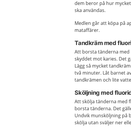
dem beror på hur mycket 
ska användas.
Medlen går att köpa på ap
mataffärer.
Tandkräm med fluor
Att borsta tänderna med 
skyddet mot karies. Det gä
Lägg så mycket tandkräm 
två minuter. Låt barnet 
tandkrämen och lite vatt
Sköljning med fluori
Att skölja tänderna med f
borsta tänderna. Det gälle
Undvik munsköljning på ba
skölja utan sväljer ner ell