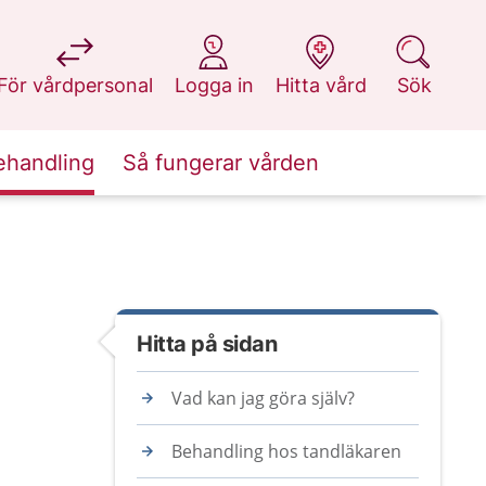
på 1177.se
på 1177.se
på 1177.se
på 1177.se
För vårdpersonal
Logga in
Hitta vård
Sök
ehandling
Så fungerar vården
Hitta på sidan
Vad kan jag göra själv?
Behandling hos tandläkaren