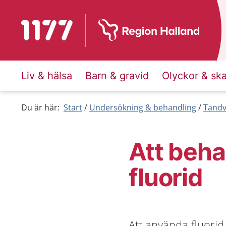
Till startsidan för 1177
Liv & hälsa
Barn & gravid
Olyckor & sk
Du är här:
Start
Undersökning & behandling
Tandv
Att beh
fluorid
Att använda fluorid 