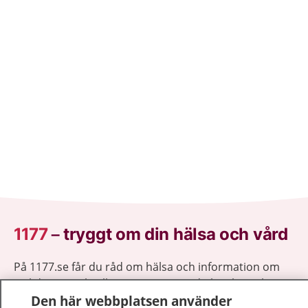
1177
–
tryggt om din hälsa och vård
På 1177.se får du råd om hälsa och information om
sjukdomar och vilka mottagningar du kan kontakta.
Den här webbplatsen använder
Logga in för att läsa din journal och göra dina