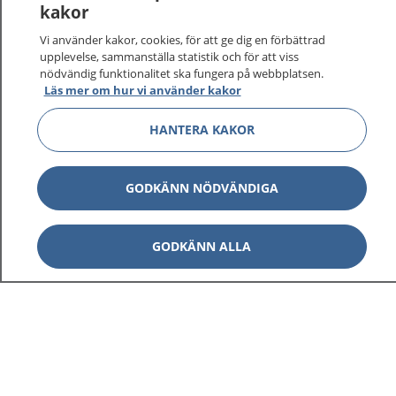
kakor
vårdärenden. Ring telefonnummer 1177 för
sjukvårdsrådgivning dygnet runt.
Vi använder kakor, cookies, för att ge dig en förbättrad
1177 ger dig råd när du vill må bättre.
upplevelse, sammanställa statistik och för att viss
nödvändig funktionalitet ska fungera på webbplatsen.
Läs mer om hur vi använder kakor
HANTERA KAKOR
Visa inn
1177 på flera språk
GODKÄNN NÖDVÄNDIGA
Visa inn
Om 1177
GODKÄNN ALLA
Visa inn
Kontakt
Behandling av personuppgifter
Hantering av kakor