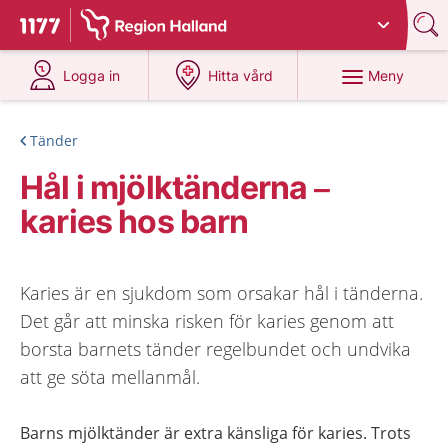
Du har valt region
Halland
.
Till startsidan för 1177
på 1177.se
på 1177.se
Meny
Logga in
Hitta vård
Tänder
Hål i mjölktänderna –
karies hos barn
Karies är en sjukdom som orsakar hål i tänderna.
Det går att minska risken för karies genom att
borsta barnets tänder regelbundet och undvika
att ge söta mellanmål.
Barns mjölktänder är extra känsliga för karies. Trots