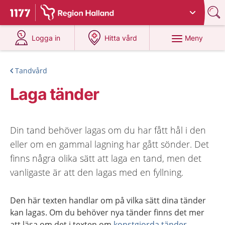
Du har valt region
Halland
.
Till startsidan för 1177
på 1177.se
på 1177.se
Meny
Logga in
Hitta vård
Tandvård
Laga tänder
Din tand behöver lagas om du har fått hål i den
eller om en gammal lagning har gått sönder. Det
finns några olika sätt att laga en tand, men det
vanligaste är att den lagas med en fyllning.
Den här texten handlar om på vilka sätt dina tänder
kan lagas. Om du behöver nya tänder finns det mer
att läsa om det i texten om
konstgjorda tänder
.