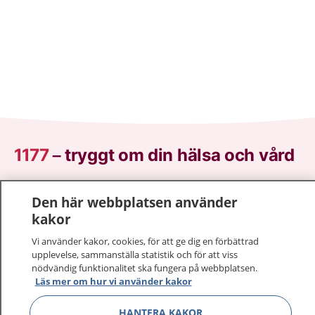
1177
–
tryggt om din hälsa och vård
På 1177.se får du råd om hälsa och information om
Den här webbplatsen använder
sjukdomar och vilka mottagningar du kan kontakta.
kakor
Logga in för att läsa din journal och göra dina
vårdärenden. Ring telefonnummer 1177 för
Vi använder kakor, cookies, för att ge dig en förbättrad
sjukvårdsrådgivning dygnet runt.
upplevelse, sammanställa statistik och för att viss
nödvändig funktionalitet ska fungera på webbplatsen.
1177 ger dig råd när du vill må bättre.
Läs mer om hur vi använder kakor
HANTERA KAKOR