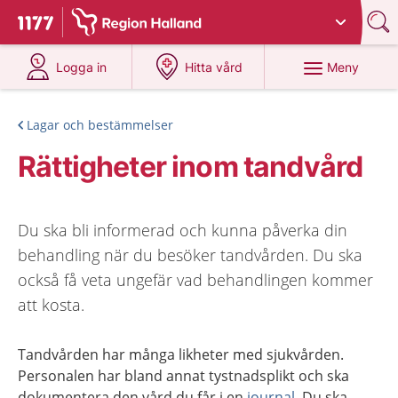
Du har valt region
Halland
.
Till startsidan för 1177
på 1177.se
på 1177.se
Meny
Logga in
Hitta vård
Lagar och bestämmelser
Rättigheter inom tandvård
Du ska bli informerad och kunna påverka din
behandling när du besöker tandvården. Du ska
också få veta ungefär vad behandlingen kommer
att kosta.
Tandvården har många likheter med sjukvården.
Personalen har bland annat tystnadsplikt och ska
dokumentera den vård du får i en
journal
. Du ska