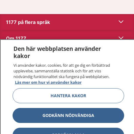
Visa inn
1177 på flera språk
Visa inn
Om 1177
Den här webbplatsen använder
Visa inn
Kontakt
kakor
Vi använder kakor, cookies, för att ge dig en förbättrad
upplevelse, sammanställa statistik och för att viss
Behandling av personuppgifter
nödvändig funktionalitet ska fungera på webbplatsen.
Läs mer om hur vi använder kakor
Hantering av kakor
HANTERA KAKOR
Inställningar för kakor
GODKÄNN NÖDVÄNDIGA
1177 – en tjänst från
Inera.