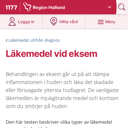
Du har valt region
Halland
.
Till startsidan för 1177
på 1177.se
på 1177.se
Meny
Logga in
Hitta vård
Läkemedel utifrån diagnos
Läkemedel vid eksem
Behandlingen av eksem går ut på att dämpa
inflammationen i huden och läka det skadade
eller försvagade yttersta hudlagret. De vanligaste
läkemedlen är mjukgörande medel och kortison
som du smörjer på huden.
Den här texten beskriver olika typer av läkemedel