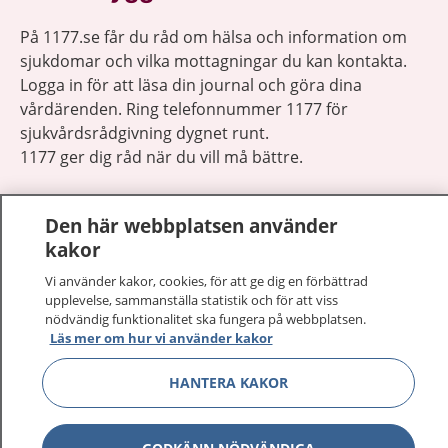
På 1177.se får du råd om hälsa och information om
sjukdomar och vilka mottagningar du kan kontakta.
Logga in för att läsa din journal och göra dina
vårdärenden. Ring telefonnummer 1177 för
sjukvårdsrådgivning dygnet runt.
1177 ger dig råd när du vill må bättre.
Den här webbplatsen använder
kakor
Vi använder kakor, cookies, för att ge dig en förbättrad
Visa inn
1177 på flera språk
upplevelse, sammanställa statistik och för att viss
nödvändig funktionalitet ska fungera på webbplatsen.
Visa inn
Läs mer om hur vi använder kakor
Om 1177
HANTERA KAKOR
Visa inn
Kontakt