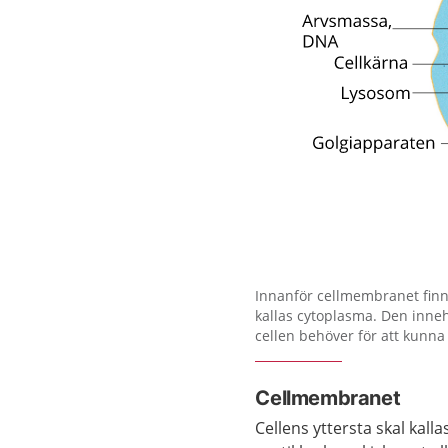
Förstora bilden
Innanför cellmembranet finn
kallas cytoplasma. Den inneh
cellen behöver för att kunna
Cellmembranet
Cellens yttersta skal kal