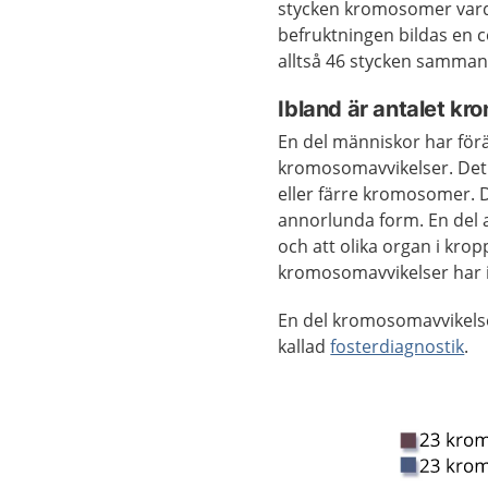
stycken kromosomer vard
befruktningen bildas en 
alltså 46 stycken samman
Ibland är antalet kro
En del människor har för
kromosomavvikelser. Det 
eller färre kromosomer.
annorlunda form. En del a
och att olika organ i kro
kromosomavvikelser har 
En del kromosomavvikelse
kallad
fosterdiagnostik
.