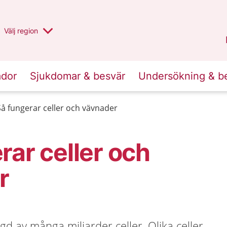
Du har valt region
Välj
en annan
region
Halland
.
ador
Sjukdomar & besvär
Undersökning & b
Så fungerar celler och vävnader
rar celler och
r
 av många miljarder celler. Olika celler