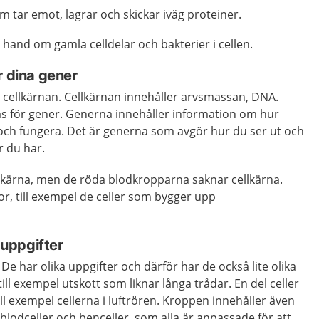
 tar emot, lagrar och skickar iväg proteiner.
hand om gamla celldelar och bakterier i cellen.
r dina gener
 cellkärnan. Cellkärnan innehåller arvsmassan, DNA.
as för gener. Generna innehåller information om hur
ch fungera. Det är generna som avgör hur du ser ut och
r du har.
ellkärna, men de röda blodkropparna saknar cellkärna.
nor, till exempel de celler som bygger upp
a uppgifter
ka. De har olika uppgifter och därför har de också lite olika
ill exempel utskott som liknar långa trådar. En del celler
ll exempel cellerna i luftrören. Kroppen innehåller även
 blodceller och benceller, som alla är anpassade för att