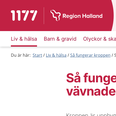
Till startsidan för 1177
Liv & hälsa
Barn & gravid
Olyckor & sk
Du är här:
Start
Liv & hälsa
Så fungerar kroppen
Så funge
vävnade
Kroppen är uppbyggd