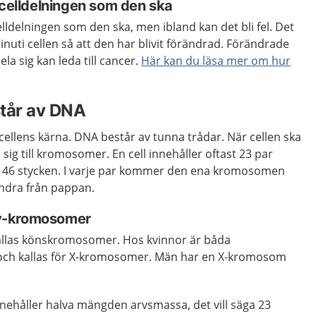
 celldelningen som den ska
lldelningen som den ska, men ibland kan det bli fel. Det
inuti cellen så att den har blivit förändrad. Förändrade
ela sig kan leda till cancer.
Här kan du läsa mer om hur
tår av DNA
cellens kärna. DNA består av tunna trådar. När cellen ska
 sig till kromosomer. En cell innehåller oftast 23 par
t 46 stycken. I varje par kommer den ena kromosomen
ndra från pappan.
y-kromosomer
llas könskromosomer. Hos kvinnor är båda
ch kallas för X-kromosomer. Män har en X-kromosom
nehåller halva mängden arvsmassa, det vill säga 23