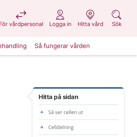
på 1177.se
på 1177.se
på 1177.se
på 1177.se
För vårdpersonal
Logga in
Hitta vård
Sök
ehandling
Så fungerar vården
Hitta på sidan
Så ser cellen ut
Celldelning