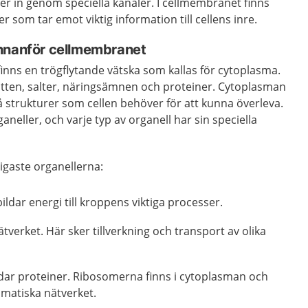
ller in genom speciella kanaler. I cellmembranet finns
r som tar emot viktig information till cellens inre.
nnanför cellmembranet
nns en trögflytande vätska som kallas för cytoplasma.
tten, salter, näringsämnen och proteiner. Cytoplasman
å strukturer som cellen behöver för att kunna överleva.
ganeller, och varje typ av organell har sin speciella
tigaste organellerna:
ldar energi till kroppens viktiga processer.
verket. Här sker tillverkning och transport av olika
ar proteiner. Ribosomerna finns i cytoplasman och
smatiska nätverket.