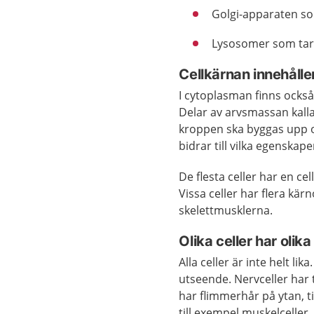
Golgi-apparaten som
Lysosomer som tar 
Cellkärnan innehålle
I cytoplasman finns också
Delar av arvsmassan kall
kroppen ska byggas upp o
bidrar till vilka egenskape
De flesta celler har en c
Vissa celler har flera kär
skelettmusklerna.
Olika celler har olik
Alla celler är inte helt li
utseende. Nervceller har t
har flimmerhår på ytan, ti
till exempel muskelceller,