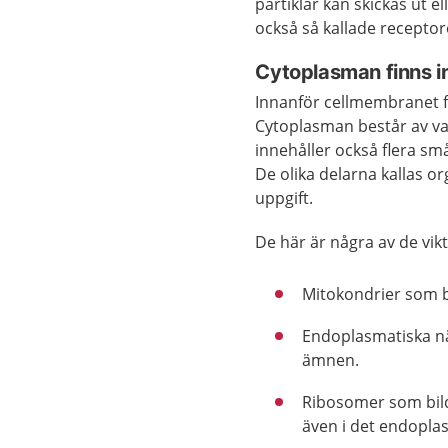
partiklar kan skickas ut e
också så kallade receptore
Cytoplasman finns i
Innanför cellmembranet fi
Cytoplasman består av va
innehåller också flera sm
De olika delarna kallas or
uppgift.
De här är några av de vik
Mitokondrier som bi
Endoplasmatiska nät
ämnen.
Ribosomer som bild
även i det endopla