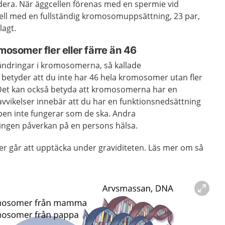
era. När äggcellen förenas med en spermie vid
cell med en fullständig kromosomuppsättning, 23 par,
lagt.
mosomer fler eller färre än 46
ändringar i kromosomerna, så kallade
betyder att du inte har 46 hela kromosomer utan fler
 Det kan också betyda att kromosomerna har en
vvikelser innebär att du har en funktionsnedsättning
ppen inte fungerar som de ska. Andra
ingen påverkan på en persons hälsa.
r går att upptäcka under graviditeten. Läs mer om så