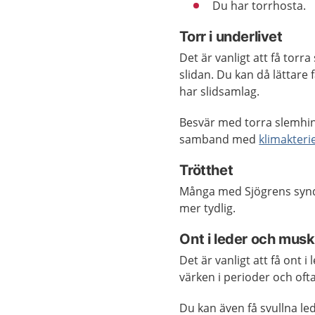
Du har torrhosta.
Torr i underlivet
Det är vanligt att få tor
slidan. Du kan då lättare 
har slidsamlag.
Besvär med torra slemhin
samband med
klimakteri
Trötthet
Många med Sjögrens syndr
mer tydlig.
Ont i leder och musk
Det är vanligt att få ont 
värken i perioder och of
Du kan även få svullna l