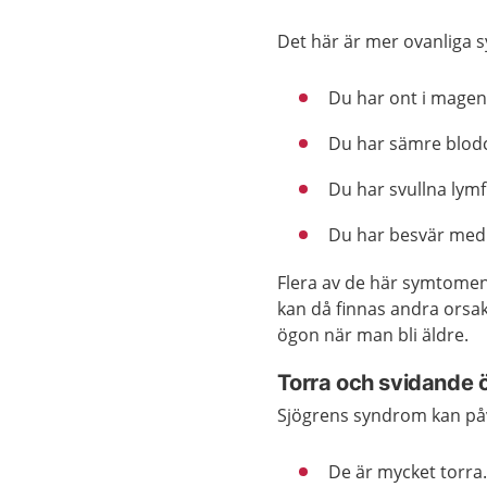
Det här är mer ovanliga
Du har ont i magen
Du har sämre blodci
Du har svullna lymf
Du har besvär med
Flera av de här symtomen
kan då finnas andra orsake
ögon när man bli äldre.
Torra och svidande 
Sjögrens syndrom kan påv
De är mycket torra