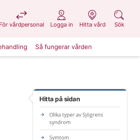
på 1177.se
på 1177.se
på 1177.se
på 1177.se
För vårdpersonal
Logga in
Hitta vård
Sök
ehandling
Så fungerar vården
Hitta på sidan
Olika typer av Sjögrens
syndrom
Symtom