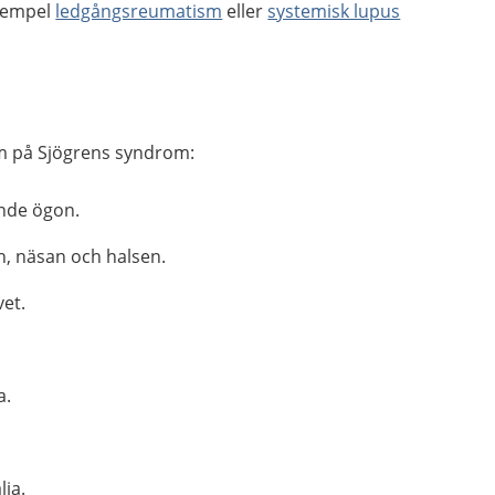
exempel
ledgångsreumatism
eller
systemisk lupus
m på Sjögrens syndrom:
ande ögon.
n, näsan och halsen.
vet.
a.
lja.