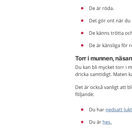
De är röda.
Det gör ont när du
De känns trötta och
De är känsliga för r
Torr i munnen, näsan
Du kan bli mycket torr i 
dricka samtidigt. Maten 
Det är också vanligt att b
följande:
Du har
nedsatt luk
Du är
hes
.