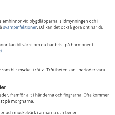
ra slemhinnor vid blygdläpparna, slidmynningen och i
få
svampinfektioner
. Då kan det också göra ont när du
nor kan bli värre om du har brist på hormoner i
et
.
om blir mycket trötta. Tröttheten kan i perioder vara
ler
i leder, framför allt i händerna och fingrarna. Ofta kommer
tast på morgnarna.
eder och muskelvärk i armarna och benen.