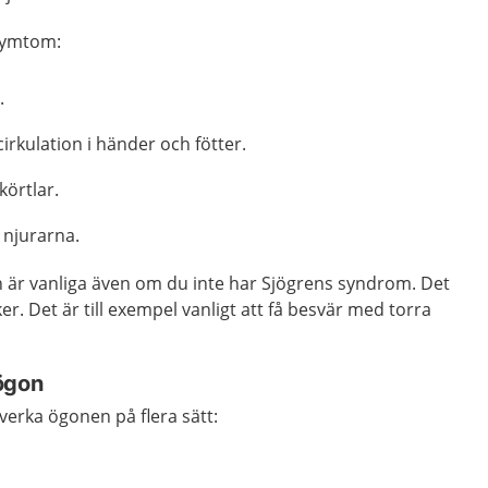
 symtom:
.
rkulation i händer och fötter.
körtlar.
 njurarna.
 är vanliga även om du inte har Sjögrens syndrom. Det
r. Det är till exempel vanligt att få besvär med torra
ögon
erka ögonen på flera sätt:
.