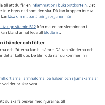
 till att du får en
inflammation i bukspottkörteln
. Det
r inte bryts ned som den ska. Då kan kroppen inte ta
u kan
läsa om matsmältningsorganen här
.
tt ta upp vitamin B12
från maten om slemhinnan i
kan bland annat leda till
blodbrist
.
n i händer och fötter
erna och fötterna kan bli sämre. Då kan händerna och
är det är kallt ute. De blir röda när du kommer in i
ymfkörtlarna i armhålorna, på halsen och i ljumskarna är
än vad det brukar vara.
a
 att du ska få besvär med njurarna, till