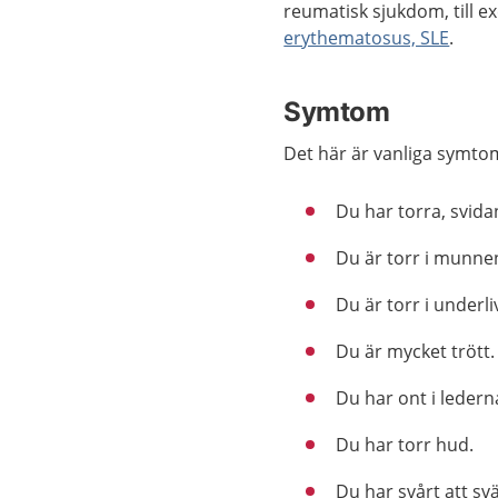
reumatisk sjukdom, till 
erythematosus, SLE
.
Symtom
Det här är vanliga symto
Du har torra, svid
Du är torr i munne
Du är torr i underli
Du är mycket trött.
Du har ont i ledern
Du har torr hud.
Du har svårt att svä