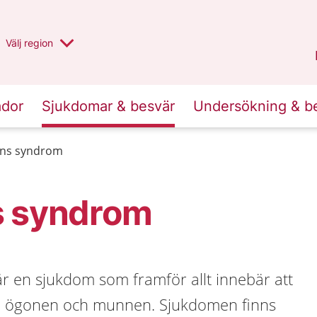
Du har valt region
Välj
en annan
region
Halland
.
ador
Sjukdomar & besvär
Undersökning & b
ens syndrom
s syndrom
r en sjukdom som framför allt innebär att
r i ögonen och munnen. Sjukdomen finns