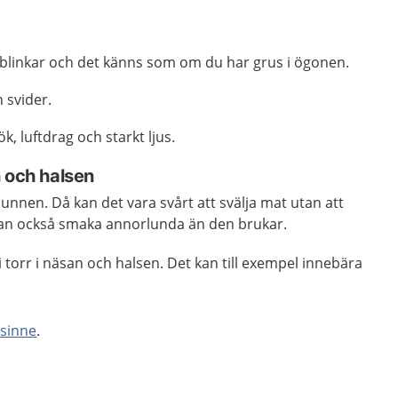
 blinkar och det känns som om du har grus i ögonen.
 svider.
ök, luftdrag och starkt ljus.
 och halsen
munnen. Då kan det vara svårt att svälja mat utan att
kan också smaka annorlunda än den brukar.
li torr i näsan och halsen. Det kan till exempel innebära
tsinne
.