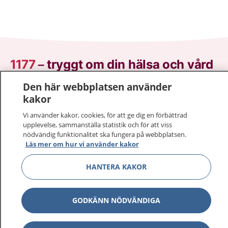
1177
–
tryggt om din hälsa och vård
Den här webbplatsen använder
På 1177.se får du råd om hälsa och information om
kakor
sjukdomar och vilka mottagningar du kan kontakta.
Logga in för att läsa din journal och göra dina
Vi använder kakor, cookies, för att ge dig en förbättrad
vårdärenden. Ring telefonnummer 1177 för
upplevelse, sammanställa statistik och för att viss
nödvändig funktionalitet ska fungera på webbplatsen.
sjukvårdsrådgivning dygnet runt.
Läs mer om hur vi använder kakor
1177 ger dig råd när du vill må bättre.
HANTERA KAKOR
GODKÄNN NÖDVÄNDIGA
Visa inn
1177 på flera språk