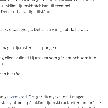
lbaka allt men ibland går det inte. Då kallas det för ett
ett inklämt ljumskbråck kan till exempel
et är ett allvarligt tillstånd.
ks oftast tydligt. Det är då vanligt att få flera av
i magen, ljumsken eller pungen.
ng eller svullnad i ljumsken som gör ont och som inte
ka.
en blir röd.
kan ge
tarmvred
. Det gör då mycket ont i magen.
rsta symtomet på inklämt ljumskbråck, eftersom bråcket