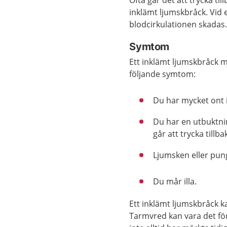
Ofta går det att trycka til
inklämt ljumskbråck. Vid 
blodcirkulationen skadas. D
Symtom
Ett inklämt ljumskbråck mär
följande symtom:
Du har mycket ont 
Du har en utbuktni
går att trycka tillba
Ljumsken eller pung
Du mår illa.
Ett inklämt ljumskbråck 
Tarmvred kan vara det fö