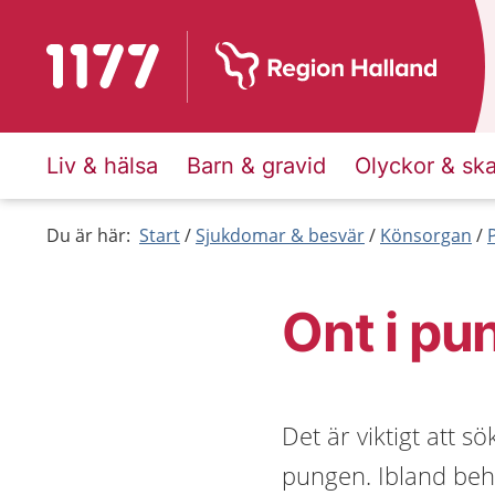
Till startsidan för 1177
Liv & hälsa
Barn & gravid
Olyckor & sk
Du är här:
Start
Sjukdomar & besvär
Könsorgan
Ont i pu
Det är viktigt att s
pungen. Ibland behö