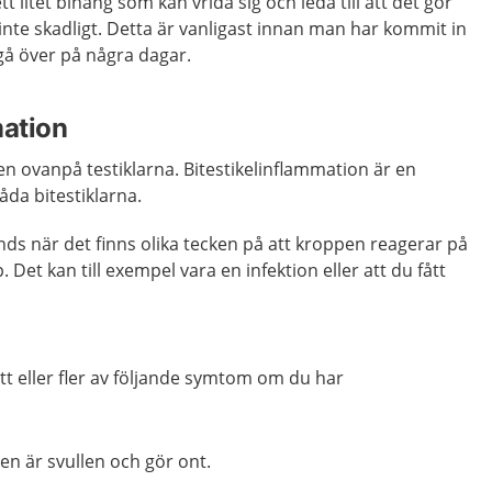
ett litet bihang som kan vrida sig och leda till att det gör
inte skadligt. Detta är vanligast innan man har kommit in
gå över på några dagar.
mation
gen ovanpå testiklarna. Bitestikelinflammation är en
åda bitestiklarna.
ds när det finns olika tecken på att kroppen reagerar på
 Det kan till exempel vara en infektion eller att du fått
ett eller fler av följande symtom om du har
en är svullen och gör ont.