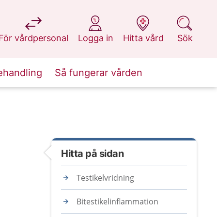
på 1177.se
på 1177.se
på 1177.se
på 1177.se
För vårdpersonal
Logga in
Hitta vård
Sök
ehandling
Så fungerar vården
Hitta på sidan
Testikelvridning
Bitestikelinflammation