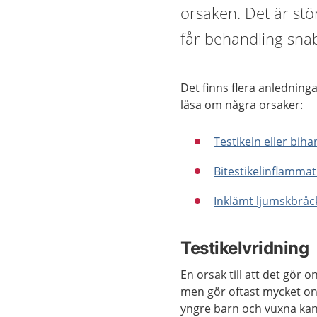
orsaken. Det är stör
får behandling sna
Det finns flera anledninga
läsa om några orsaker:
Testikeln eller biha
Bitestikelinflamma
Inklämt ljumskbråc
Testikelvridning
En orsak till att det gör o
men gör oftast mycket ont
yngre barn och vuxna kan 