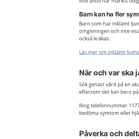
inte alltid har märkts tid
Barn kan ha fler sy
Barn som har inklämt lju
omgivningen och inte visa
också kräkas.
Läs mer om inklämt ljum
När och var ska 
Sök genast vård på en aku
eftersom det kan bero på 
Ring telefonnummer 1177
bedöma symtom eller hjäl
Påverka och delta