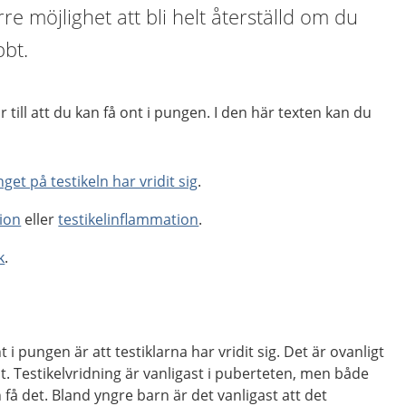
re möjlighet att bli helt återställd om du
bbt.
r till att du kan få ont i pungen. I den här texten kan du
nget på testikeln har vridit sig
.
tion
eller
testikelinflammation
.
k
.
nt i pungen är att testiklarna har vridit sig. Det är ovanligt
. Testikelvridning är vanligast i puberteten, men både
få det. Bland yngre barn är det vanligast att det