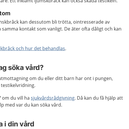
igare. Ett inklämt ljumskbråck kan också skada testikeln.
mtom
mskbråck kan dessutom bli trötta, ointresserade av
 samma kontakt som vanligt. De äter ofta dåligt och kan
skbråck och hur det behandlas
.
jag söka vård?
tmottagning om du eller ditt barn har ont i pungen,
testikelvridning.
 om du vill ha
sjukvårdsrådgivning
. Då kan du få hjälp att
p med var du kan söka vård.
 i din vård