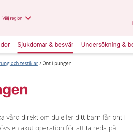
Du har valt region
Välj
en annan
region
Halland
.
ador
Sjukdomar & besvär
Undersökning & b
Pung och testiklar
Ont i pungen
ngen
öka vård direkt om du eller ditt barn får ont i
vs en akut operation för att ta reda på