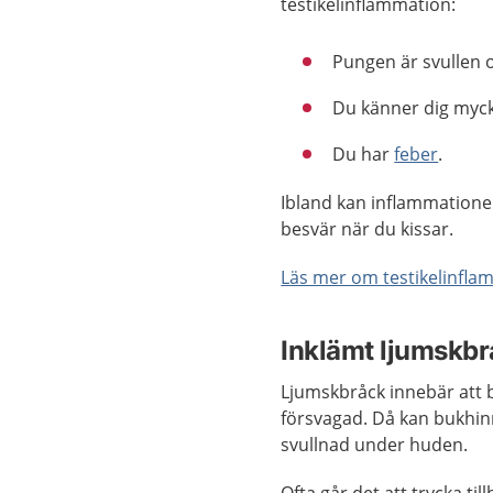
testikelinflammation:
Pungen är svullen 
Du känner dig myck
Du har
feber
.
Ibland kan inflammation
besvär när du kissar.
Läs mer om testikelinfla
Inklämt ljumskb
Ljumskbråck innebär att bu
försvagad. Då kan bukhin
svullnad under huden.