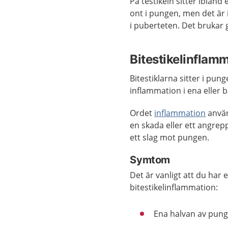
På testikeln sitter ibland 
ont i pungen, men det är 
i puberteten. Det brukar 
Bitestikelinflam
Bitestiklarna sitter i pun
inflammation i ena eller b
Ordet
inflammation
använ
en skada eller ett angrepp.
ett slag mot pungen.
Symtom
Det är vanligt att du har 
bitestikelinflammation:
Ena halvan av pung