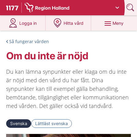
Du har valt region
Halland
.
Till startsidan för 1177
på 1177.se
på 1177.se
Meny
Logga in
Hitta vård
Så fungerar vården
Om du inte är nöjd
Du kan lämna synpunkter eller klaga om du inte
är nöjd med den vård du har fått. Dina
synpunkter kan till exempel gälla behandling,
bemötande, tillgänglighet eller kommunikationen
med vården. Det gäller också vid tandvård.
Svenska
Lättläst svenska