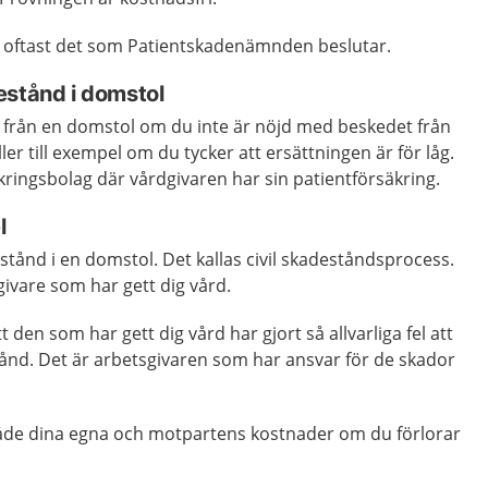
r oftast det som Patientskadenämnden beslutar.
estånd i domstol
 från en domstol om du inte är nöjd med beskedet från
ler till exempel om du tycker att ersättningen är för låg.
ringsbolag där vårdgivaren har sin patientförsäkring.
l
tånd i en domstol. Det kallas civil skadeståndsprocess.
vare som har gett dig vård.
den som har gett dig vård har gjort så allvarliga fel att
tånd. Det är arbetsgivaren som har ansvar för de skador
 både dina egna och motpartens kostnader om du förlorar