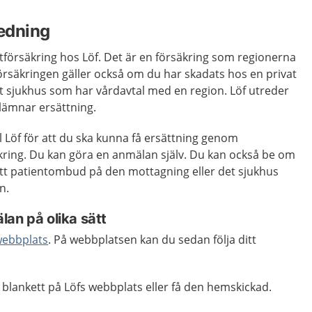
edning
tförsäkring hos Löf. Det är en försäkring som regionerna
rsäkringen gäller också om du har skadats hos en privat
at sjukhus som har vårdavtal med en region. Löf utreder
 lämnar ersättning.
 Löf för att du ska kunna få ersättning genom
kring. Du kan göra en anmälan själv. Du kan också be om
 ett patientombud på den mottagning eller det sjukhus
n.
an på olika sätt
webbplats
. På webbplatsen kan du sedan följa ditt
blankett på Löfs webbplats eller få den hemskickad.