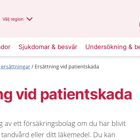
Du har valt region
Välj
en annan
region
Halland
.
ador
Sjukdomar & besvär
Undersökning & b
 ersättningar
Ersättning vid patientskada
ng vid patientskada
g av ett försäkringsbolag om du har blivit
 tandvård eller ditt läkemedel. Du kan