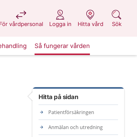
på 1177.se
på 1177.se
på 1177.se
på 1177.se
För vårdpersonal
Logga in
Hitta vård
Sök
ehandling
Så fungerar vården
Hitta på sidan
Patientförsäkringen
Anmälan och utredning