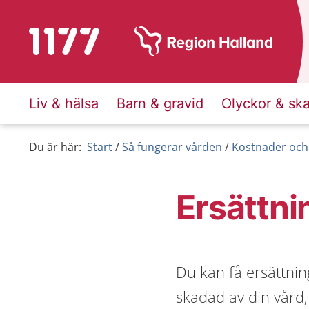
Till startsidan för 1177
Liv & hälsa
Barn & gravid
Olyckor & sk
Du är här:
Start
Så fungerar vården
Kostnader och
Ersättni
Du kan få ersättnin
skadad av din vård,