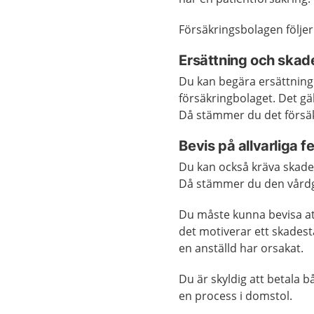
Försäkringsbolagen följe
Ersättning och skad
Du kan begära ersättning
försäkringbolaget. Det gäl
Då stämmer du det försäk
Bevis på allvarliga fe
Du kan också kräva skades
Då stämmer du den vårdgi
Du måste kunna bevisa att 
det motiverar ett skades
en anställd har orsakat.
Du är skyldig att betala
en process i domstol.