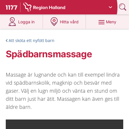
Du har valt region
Halland
.
Till startsidan för 1177
på 1177.se
på 1177.se
Meny
Logga in
Hitta vård
Att sköta ett nyfött barn
Spädbarnsmassage
Massage är lugnande och kan till exempel lindra
vid spädbarnskolik, magknip och besvär med
gaser. Välj en lugn miljö och vänta en stund om
ditt barn just har ätit. Massagen kan även ges till
äldre barn.