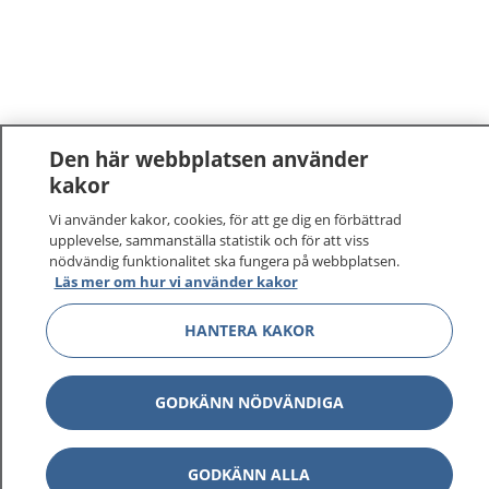
Den här webbplatsen använder
kakor
1177
–
tryggt om din hälsa och vård
Vi använder kakor, cookies, för att ge dig en förbättrad
upplevelse, sammanställa statistik och för att viss
nödvändig funktionalitet ska fungera på webbplatsen.
På 1177.se får du råd om hälsa och information om
Läs mer om hur vi använder kakor
sjukdomar och vilka mottagningar du kan kontakta.
Logga in för att läsa din journal och göra dina
HANTERA KAKOR
vårdärenden. Ring telefonnummer 1177 för
sjukvårdsrådgivning dygnet runt.
1177 ger dig råd när du vill må bättre.
GODKÄNN NÖDVÄNDIGA
GODKÄNN ALLA