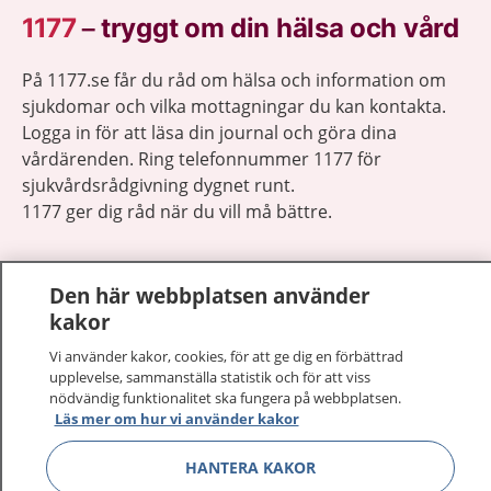
1177
–
tryggt om din hälsa och vård
På 1177.se får du råd om hälsa och information om
sjukdomar och vilka mottagningar du kan kontakta.
Logga in för att läsa din journal och göra dina
vårdärenden. Ring telefonnummer 1177 för
sjukvårdsrådgivning dygnet runt.
1177 ger dig råd när du vill må bättre.
Den här webbplatsen använder
kakor
Visa inn
Vi använder kakor, cookies, för att ge dig en förbättrad
1177 på flera språk
upplevelse, sammanställa statistik och för att viss
nödvändig funktionalitet ska fungera på webbplatsen.
Visa inn
Om 1177
Läs mer om hur vi använder kakor
Visa inn
HANTERA KAKOR
Kontakt