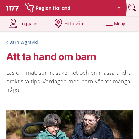
Du har valt region
Halland
.
Till startsidan för 1177
på 1177.se
på 1177.se
Meny
Logga in
Hitta vård
Barn & gravid
Att ta hand om barn
Läs om mat, sömn, säkerhet och en massa andra
praktiska tips. Vardagen med barn väcker många
frågor.