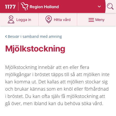
Du har valt region
Halland
.
Till startsidan för 1177
på 1177.se
på 1177.se
Meny
Logga in
Hitta vård
Besvär i samband med amning
Mjölkstockning
Mjölkstockning innebär att en eller flera
mjölkgångar i bröstet täpps till så att mjölken inte
kan komma ut. Det kallas att mjölken stockar sig
och brukar kännas som en knöl eller förhårdnad
i bröstet. Du kan ofta själv få mjölkstockning att
gå över, men ibland kan du behöva söka vård.