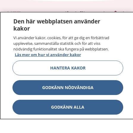
1177
–
tryggt om din hälsa och vård
Den här webbplatsen använder
kakor
På 1177.se får du råd om hälsa och information om
sjukdomar och vilka mottagningar du kan kontakta.
Vi använder kakor, cookies, för att ge dig en förbättrad
Logga in för att läsa din journal och göra dina
upplevelse, sammanställa statistik och för att viss
nödvändig funktionalitet ska fungera på webbplatsen.
vårdärenden. Ring telefonnummer 1177 för
Läs mer om hur vi använder kakor
sjukvårdsrådgivning dygnet runt.
1177 ger dig råd när du vill må bättre.
HANTERA KAKOR
GODKÄNN NÖDVÄNDIGA
Visa inn
1177 på flera språk
GODKÄNN ALLA
Visa inn
Om 1177