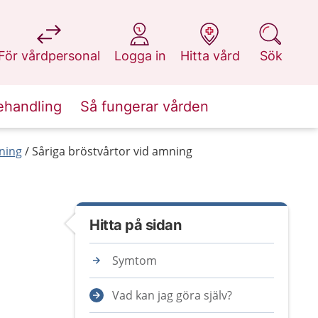
på 1177.se
på 1177.se
på 1177.se
på 1177.se
För vårdpersonal
Logga in
Hitta vård
Sök
ehandling
Så fungerar vården
ning
Såriga bröstvårtor vid amning
Hitta på sidan
Symtom
Vad kan jag göra själv?