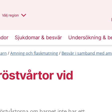
Du har valt region
Välj
en annan
region
Halland
.
ador
Sjukdomar & besvär
Undersökning & b
barn
Amning och flaskmatning
Besvär i samband med am
röstvårtor vid
östvårtorna om barnet inte har ett