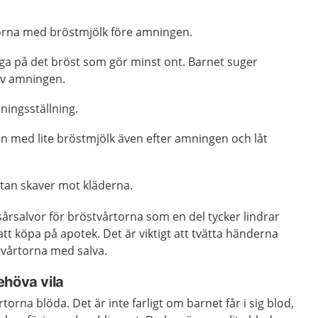
orna med bröstmjölk före amningen.
uga på det bröst som gör minst ont. Barnet suger
 av amningen.
ingsställning.
an med lite bröstmjölk även efter amningen och låt
rtan skaver mot kläderna.
 sårsalvor för bröstvårtorna som en del tycker lindrar
tt köpa på apotek. Det är viktigt att tvätta händerna
tvårtorna med salva.
ehöva vila
torna blöda. Det är inte farligt om barnet får i sig blod,