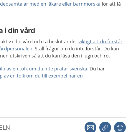
ideosamtalar med en läkare eller barnmorska
för att få
 i din vård
aktiv i din vård och ta beslut är det
viktigt att du förstår
vårdpersonalen
. Ställ frågor om du inte förstår. Du kan
nen utskriven så att du kan läsa den i lugn och ro.
jälp av en tolk om du inte pratar svenska
. Du har
lp av en tolk om du till exempel har en
Dela via mejl
Kopiera län
Skr
KELN