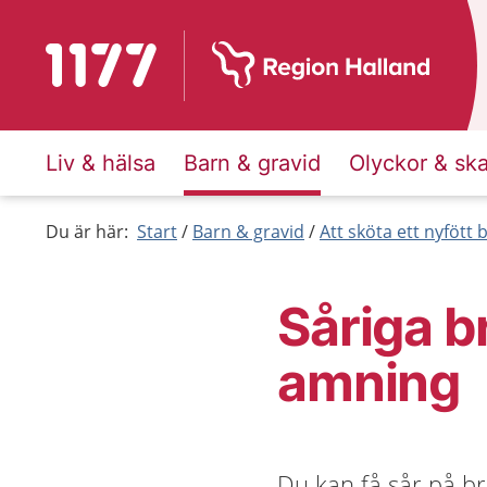
Till startsidan för 1177
Liv & hälsa
Barn & gravid
Olyckor & sk
Du är här:
Start
Barn & gravid
Att sköta ett nyfött 
Såriga b
amning
Du kan få sår på br