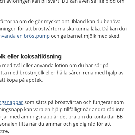
ch avföringen kan bli svart. Du kan även se lite blod om
vårtorna om de gör mycket ont. Ibland kan du behöva
ingen för att bröstvårtorna ska kunna läka. Då kan du i
använda en bröstpump
och ge barnet mjölk med sked,
k eller koksaltlösning
n med tvål eller använda lotion om du har sår på
tta med bröstmjölk eller hålla såren rena med hjälp av
att köpa på apotek.
ngsnappar
som sätts på bröstvårtan och fungerar som
ngsnapp kan vara en hjälp tillfälligt när andra råd inte
örjar med amningsnapp är det bra om du kontaktar BB
sonalen titta när du ammar och ge dig råd för att
tre.