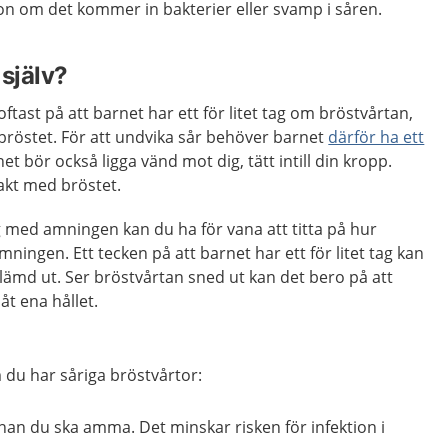
on om det kommer in bakterier eller svamp i såren.
själv?
ftast på att barnet har ett för litet tag om bröstvårtan,
ån bröstet. För att undvika sår behöver barnet
därför ha ett
net bör också ligga vänd mot dig, tätt intill din kropp.
akt med bröstet.
 med amningen kan du ha för vana att titta på hur
mningen. Ett tecken på att barnet har ett för litet tag kan
klämd ut. Ser bröstvårtan sned ut kan det bero på att
åt ena hållet.
 du har såriga bröstvårtor:
nan du ska amma. Det minskar risken för infektion i