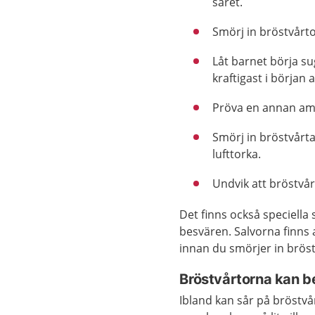
såret.
Smörj in bröstvårt
Låt barnet börja s
kraftigast i början
Pröva en annan amn
Smörj in bröstvårt
lufttorka.
Undvik att bröstvå
Det finns också speciella
besvären. Salvorna finns a
innan du smörjer in brös
Bröstvårtorna kan b
Ibland kan sår på bröstvår