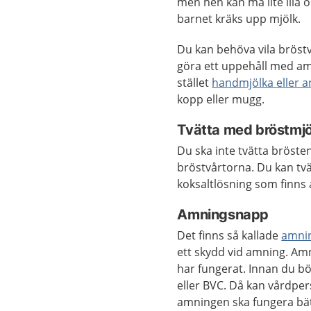
men hen kan må lite illa o
barnet kräks upp mjölk.
Du kan behöva vila bröst
göra ett uppehåll med amn
stället
handmjölka eller 
kopp eller mugg.
Tvätta med bröstmjöl
Du ska inte tvätta bröste
bröstvårtorna. Du kan tvä
koksaltlösning som finns 
Amningsnapp
Det finns så kallade
amni
ett skydd vid amning. Amni
har fungerat. Innan du b
eller BVC. Då kan vårdper
amningen ska fungera bät