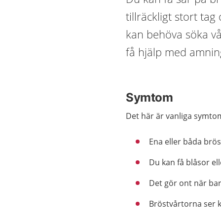
tillräckligt stort t
kan behöva söka vå
få hjälp med amning
Symtom
Det här är vanliga symto
Ena eller båda brös
Du kan få blåsor el
Det gör ont när ba
Bröstvårtorna ser k