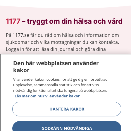
1177
–
tryggt om din hälsa och vård
På 1177.se får du råd om hälsa och information om
sjukdomar och vilka mottagningar du kan kontakta.
Logga in för att läsa din journal och göra dina
vårdärenden. Ring telefonnummer 1177 för
Den här webbplatsen använder
sjukvårdsrådgivning dygnet runt.
kakor
1177 ger dig råd när du vill må bättre.
Vi använder kakor, cookies, för att ge dig en förbättrad
upplevelse, sammanställa statistik och för att viss
nödvändig funktionalitet ska fungera på webbplatsen.
Läs mer om hur vi använder kakor
Visa inn
HANTERA KAKOR
1177 på flera språk
Visa inn
Om 1177
GODKÄNN NÖDVÄNDIGA