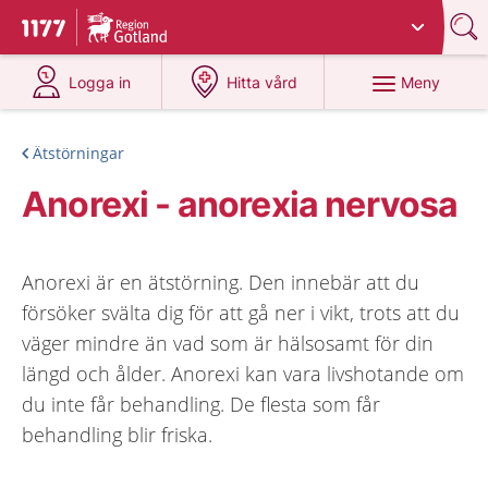
Du har valt region
Gotland
.
Till startsidan för 1177
på 1177.se
på 1177.se
Meny
Logga in
Hitta vård
Ätstörningar
Anorexi - anorexia nervosa
Anorexi är en ätstörning. Den innebär att du
försöker svälta dig för att gå ner i vikt, trots att du
väger mindre än vad som är hälsosamt för din
längd och ålder. Anorexi kan vara livshotande om
du inte får behandling. De flesta som får
behandling blir friska.