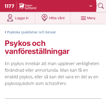
Du har valt region
Gotland
.
Till startsidan för 1177
på 1177.se
på 1177.se
Meny
Logga in
Hitta vård
Psykiska sjukdomar och besvär
Psykos och
vanföreställningar
En psykos innebär att man upplever verkligheten
förändrad eller annorlunda. Man kan få en
enskild psykos, eller så kan det vara en del av en
psykossjukdom som schizofreni.