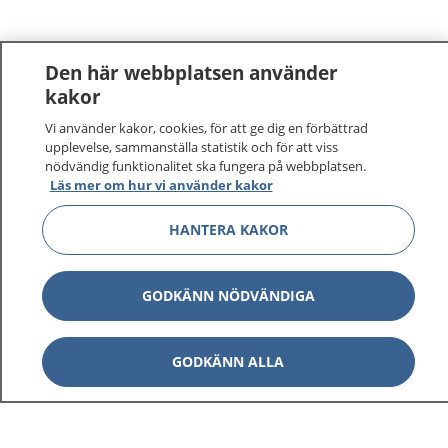
Den här webbplatsen använder
kakor
Vi använder kakor, cookies, för att ge dig en förbättrad
1177
–
tryggt om din hälsa och vård
upplevelse, sammanställa statistik och för att viss
nödvändig funktionalitet ska fungera på webbplatsen.
På 1177.se får du råd om hälsa och information om
Läs mer om hur vi använder kakor
sjukdomar och vilka mottagningar du kan kontakta.
HANTERA KAKOR
Logga in för att läsa din journal och göra dina
vårdärenden. Ring telefonnummer 1177 för
sjukvårdsrådgivning dygnet runt.
GODKÄNN NÖDVÄNDIGA
1177 ger dig råd när du vill må bättre.
GODKÄNN ALLA
Visa inn
1177 på flera språk