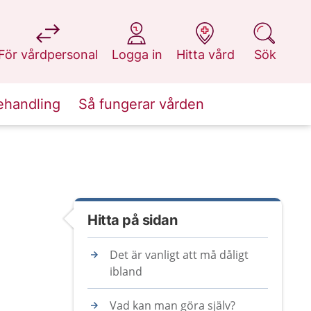
på 1177.se
på 1177.se
på 1177.se
på 1177.se
För vårdpersonal
Logga in
Hitta vård
Sök
ehandling
Så fungerar vården
Hitta på sidan
Det är vanligt att må dåligt
ibland
Vad kan man göra själv?