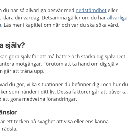
m du har så allvarliga besvär med
nedstämdhet
eller
tt klara din vardag. Detsamma gäller om du har
allvarliga
a
. Läs mer i kapitlet om när och var du ska söka vård.
 själv?
n göra själv för att må bättre och stärka dig själv. Det
hantera motgångar. Förutom att ta hand om dig själv
m går att träna upp.
ad du gör, vilka situationer du befinner dig i och hur du
ker som händer i ditt liv. Dessa faktorer går att påverka,
d att göra medvetna förändringar.
änslor
 är ett tecken på svaghet att visa eller ens känna
r rädsla.