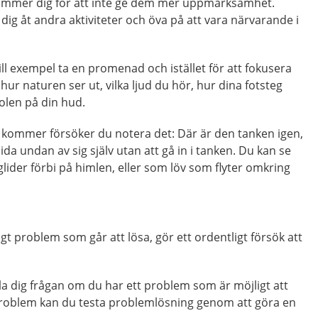
tämmer dig för att inte ge dem mer uppmärksamhet.
a dig åt andra aktiviteter och öva på att vara närvarande i
ill exempel ta en promenad och istället för att fokusera
 hur naturen ser ut, vilka ljud du hör, hur dina fotsteg
olen på din hud.
 kommer försöker du notera det: Där är den tanken igen,
lida undan av sig själv utan att gå in i tanken. Du kan se
ider förbi på himlen, eller som löv som flyter omkring
igt problem som går att lösa, gör ett ordentligt försök att
la dig frågan om du har ett problem som är möjligt att
 problem kan du testa problemlösning genom att göra en