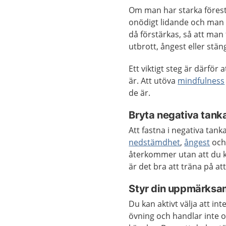
Om man har starka förestä
onödigt lidande och man r
då förstärkas, så att man 
utbrott, ångest eller stän
Ett viktigt steg är därför
är. Att utöva
mindfulness
de är.
Bryta negativa tank
Att fastna i negativa tanka
nedstämdhet
,
ångest
och
återkommer utan att du k
är det bra att träna på at
Styr din uppmärksa
Du kan aktivt välja att 
övning och handlar inte o