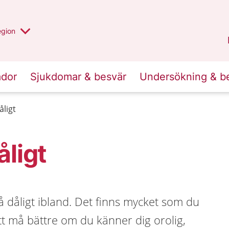
r valt region
n annan
egion
Gotland
.
ador
Sjukdomar & besvär
Undersökning & b
åligt
åligt
må dåligt ibland. Det finns mycket som du
att må bättre om du känner dig orolig,