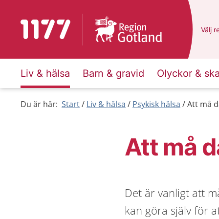
Till startsidan för 1177
Du ha
Välj
e
r
Liv & hälsa
Barn & gravid
Olyckor & sk
Du är här:
Start
Liv & hälsa
Psykisk hälsa
Att må d
Att må d
Det är vanligt att 
kan göra själv för 