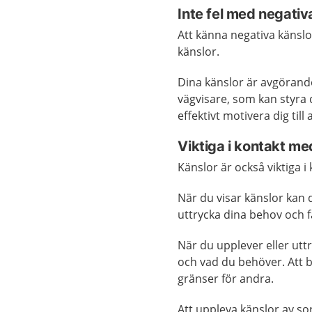
Inte fel med negativ
Att känna negativa känslor
känslor.
Dina känslor är avgörande
vägvisare, som kan styra 
effektivt motivera dig till
Viktiga i kontakt m
Känslor är också viktiga
När du visar känslor kan d
uttrycka dina behov och f
När du upplever eller uttr
och vad du behöver. Att bl
gränser för andra.
Att uppleva känslor av so