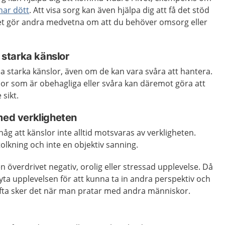
har dött
. Att visa sorg kan även hjälpa dig att få det stöd
et gör andra medvetna om att du behöver omsorg eller
a starka känslor
nna starka känslor, även om de kan vara svåra att hantera.
lor som är obehagliga eller svåra kan däremot göra att
sikt.
med verkligheten
håg att känslor inte alltid motsvaras av verkligheten.
tolkning och inte en objektiv sanning.
 överdrivet negativ, orolig eller stressad upplevelse. Då
ta upplevelsen för att kunna ta in andra perspektiv och
 Ofta sker det när man pratar med andra människor.