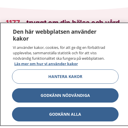
1177
–
tryggt om din hälsa och vård
Den här webbplatsen använder
På 1177.se får du råd om hälsa och information om
kakor
sjukdomar och vilka mottagningar du kan kontakta.
Vi använder kakor, cookies, för att ge dig en förbättrad
Logga in för att läsa din journal och göra dina
upplevelse, sammanställa statistik och för att viss
vårdärenden. Ring telefonnummer 1177 för
nödvändig funktionalitet ska fungera på webbplatsen.
sjukvårdsrådgivning dygnet runt.
Läs mer om hur vi använder kakor
1177 ger dig råd när du vill må bättre.
HANTERA KAKOR
GODKÄNN NÖDVÄNDIGA
Visa inn
1177 på flera språk
GODKÄNN ALLA
Visa inn
Om 1177