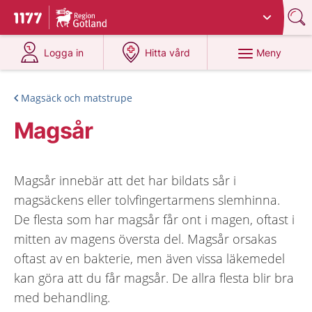
Du har valt region
Gotland
.
Till startsidan för 1177
på 1177.se
på 1177.se
Meny
Logga in
Hitta vård
Magsäck och matstrupe
Magsår
Magsår innebär att det har bildats sår i
magsäckens eller tolvfingertarmens slemhinna.
De flesta som har magsår får ont i magen, oftast i
mitten av magens översta del. Magsår orsakas
oftast av en bakterie, men även vissa läkemedel
kan göra att du får magsår. De allra flesta blir bra
med behandling.