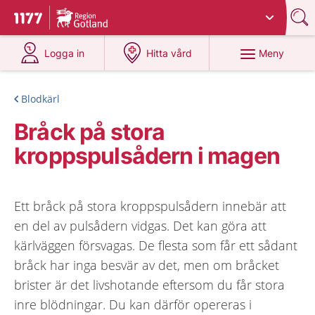
Du har valt region
Gotland
.
Till startsidan för 1177
på 1177.se
på 1177.se
Meny
Logga in
Hitta vård
Blodkärl
Bråck på stora
kroppspulsådern i magen
Ett bråck på stora kroppspulsådern innebär att
en del av pulsådern vidgas. Det kan göra att
kärlväggen försvagas. De flesta som får ett sådant
bråck har inga besvär av det, men om bråcket
brister är det livshotande eftersom du får stora
inre blödningar. Du kan därför opereras i