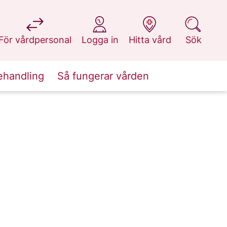
på 1177.se
på 1177.se
på 1177.se
på 1177.se
För vårdpersonal
Logga in
Hitta vård
Sök
ehandling
Så fungerar vården