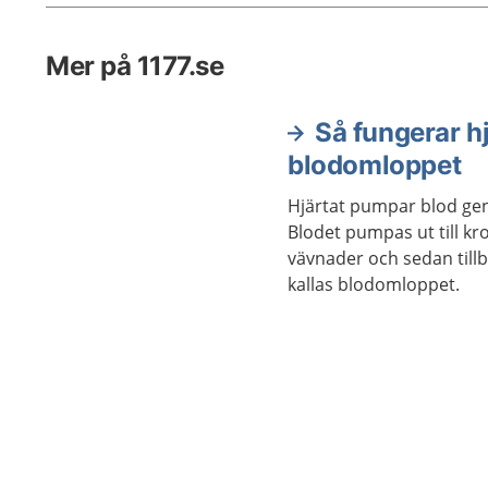
Mer på 1177.se
Så fungerar h
blodomloppet
Hjärtat pumpar blod ge
Blodet pumpas ut till k
vävnader och sedan tillba
kallas blodomloppet.