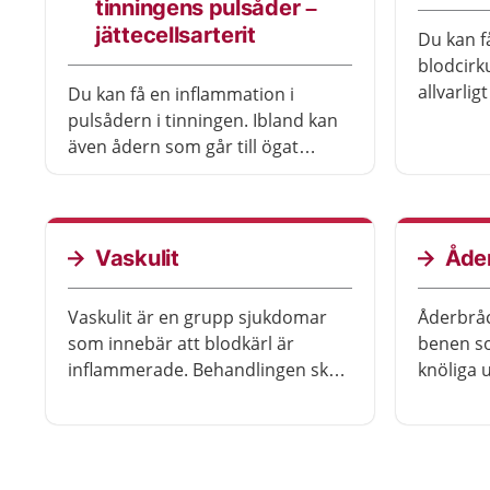
tinningens pulsåder –
jättecellsarterit
Du kan f
blodcirk
allvarli
Du kan få en inflammation i
vanligtvi
pulsådern i tinningen. Ibland kan
åderförfe
även ådern som går till ögat
svår köl
påverkas. Du blir helt bra igen om
består a
du snabbt får behandling med
den cirk
läkemedel.
finns kv
Vaskulit
Åde
Då tas ä
kan ocks
Vaskulit är en grupp sjukdomar
Åderbråc
om du ha
som innebär att blodkärl är
benen so
inflammerade. Behandlingen ska
knöliga 
dämpa inflammation och hindra
i blodåd
att den kommer tillbaka.
kärlen v