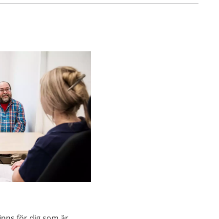
t äta
 aktiv.
inns för dig som är