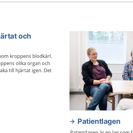
kan minska risken för
åderförfettning genom at
hälsosamt och vara fysiskt
järtat och
nom kroppens blodkärl.
roppens olika organ och
ka till hjärtat igen. Det
Patientlagen
Patientlagen är en lag som f