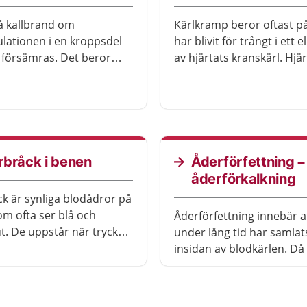
å kallbrand om
Kärlkramp beror oftast på
ulationen i en kroppsdel
har blivit för trångt i ett el
gt försämras. Det beror
av hjärtats kranskärl. Hjär
s på rökning,
då inte tillräckligt med s
ttning, diabetes eller en
får ont i bröstet, särskilt 
dskada. Behandlingen
anstränger dig.
v att försöka förbättra
ulation som eventuellt
ar genom en operation.
rbråck i benen
Åderförfettning –
ven död vävnad bort. Du
åderförkalkning
å behöva få antibiotika
k är synliga blodådror på
r fått en infektion.
m ofta ser blå och
Åderförfettning innebär at
ut. De uppstår när trycket
under lång tid har samlat
rorna ökar och gör att
insidan av blodkärlen. Då 
idgas.
svårare för blodet att pas
kan leda till blodproppar
orsaka hjärt-kärlsjukdom