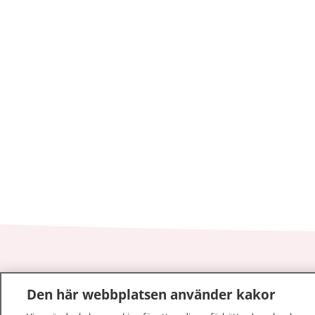
1177
–
tryggt om din hälsa och vård
Den här webbplatsen använder kakor