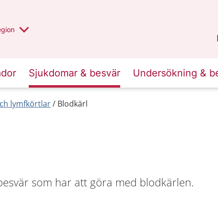
r valt region
n annan
egion
Gotland
.
ador
Sjukdomar & besvär
Undersökning & b
ch lymfkörtlar
Blodkärl
esvär som har att göra med blodkärlen.