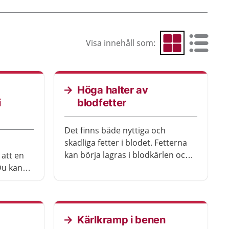
Visa innehåll som:
Visa som rutnät
Visa som 
Höga halter av
i
blodfetter
Det finns både nyttiga och
skadliga fetter i blodet. Fetterna
kan börja lagras i blodkärlen och
att en
det kan leda till olika hjärt-
Du kan
kärlsjukdomar.
ggande
Kärlkramp i benen