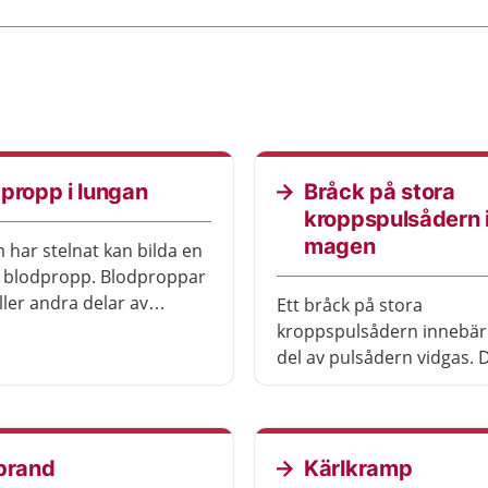
propp i lungan
Bråck på stora
kroppspulsådern 
magen
 har stelnat kan bilda en
d blodpropp. Blodproppar
ller andra delar av
Ett bråck på stora
kan ibland följa med
kroppspulsådern innebär 
ll lungan. Där kan
del av pulsådern vidgas. 
pen fastna och hindra
därför opereras i föreby
et.
syfte.
brand
Kärlkramp