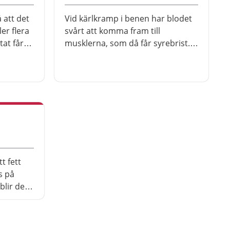
 att det
Vid kärlkramp i benen har blodet
ler flera
svårt att komma fram till
tat får
musklerna, som då får syrebrist.
yre och du
Det kan göra att du får ont i
när du
benen när du anstränger dem.
Det finns mycket du kan göra själv
för att minska besvären, men
ibland behövs behandling. Ring
genast 112 om du plötsligt får
mycket ont eller sämre känsel i ett
ben.
t fett
s på
blir det
sera. Det
 som kan
ar. Du