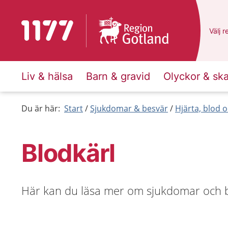
Till startsidan för 1177
Du ha
Välj
e
r
Liv & hälsa
Barn & gravid
Olyckor & sk
Du är här:
Start
Sjukdomar & besvär
Hjärta, blod o
Blodkärl
Här kan du läsa mer om sjukdomar och b