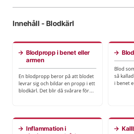
Innehåll - Blodkärl
Blodpropp i benet eller
Blod
armen
Blod som
så kalla
En blodpropp beror på att blodet
i benet e
levrar sig och bildar en propp i ett
kroppen 
blodkärl. Det blir då svårare för
blodet ti
blodet att passera.
blodprop
blodflöd
Inflammation i
Kall