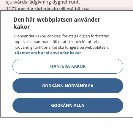
sjukvårdsrådgivning dygnet runt.
1177 ger dig råd när du vill må bättre.
Den här webbplatsen använder
kakor
Vi använder kakor, cookies, för att ge dig en förbättrad
upplevelse, sammanställa statistik och för att viss
Visa inn
nödvändig funktionalitet ska fungera på webbplatsen.
1177 på flera språk
Läs mer om hur vi använder kakor
Visa inn
Om 1177
HANTERA KAKOR
Visa inn
Kontakt
GODKÄNN NÖDVÄNDIGA
Behandling av personuppgifter
GODKÄNN ALLA
Hantering av kakor