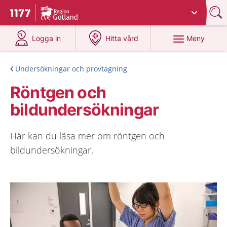
Du har valt region
Gotland
.
Till startsidan för 1177
på 1177.se
på 1177.se
Meny
Logga in
Hitta vård
Undersökningar och provtagning
Röntgen och
bildundersökningar
Här kan du läsa mer om röntgen och
bildundersökningar.