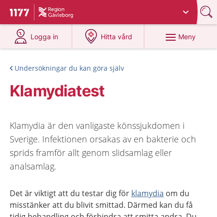
Du har valt region
Gävleborg
.
Till startsidan för 1177
på 1177.se
på 1177.se
Meny
Logga in
Hitta vård
Undersökningar du kan göra själv
Klamydiatest
Klamydia är den vanligaste könssjukdomen i
Sverige. Infektionen orsakas av en bakterie och
sprids framför allt genom slidsamlag eller
analsamlag.
Det är viktigt att du testar dig för
klamydia
om du
misstänker att du blivit smittad. Därmed kan du få
tidig behandling och förhindra att smitta andra. Du