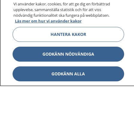
På 1177.se får du råd om hälsa och information om
Vi använder kakor, cookies, för att ge dig en förbättrad
sjukdomar och vilka mottagningar du kan kontakta.
upplevelse, sammanställa statistik och för att viss
Logga in för att läsa din journal och göra dina
nödvändig funktionalitet ska fungera på webbplatsen.
Läs mer om hur vi använder kakor
vårdärenden. Ring telefonnummer 1177 för
sjukvårdsrådgivning dygnet runt.
HANTERA KAKOR
1177 ger dig råd när du vill må bättre.
GODKÄNN NÖDVÄNDIGA
GODKÄNN ALLA
Visa inn
1177 på flera språk
Visa inn
Om 1177
Visa inn
Kontakt
Behandling av personuppgifter