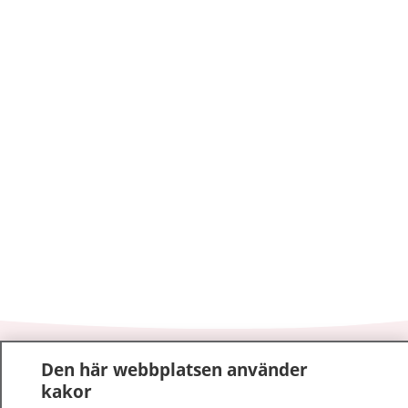
1177
–
tryggt om din hälsa och vård
Den här webbplatsen använder
kakor