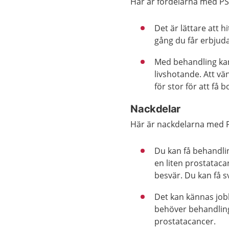
Här är fördelarna med PS
Det är lättare att 
gång du får erbjud
Med behandling kan
livshotande. Att vä
för stor för att få b
Nackdelar
Här är nackdelarna med 
Du kan få behandlin
en liten prostataca
besvär. Du kan få sv
Det kan kännas jobb
behöver behandling.
prostatacancer.