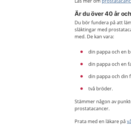
Läs mer om
prostatacanc
Är du över 40 år och
Du bör fundera på att lä
släktingar med prostatac
med. De kan vara:
din pappa och en b
din pappa och en f
din pappa och din f
två bröder.
Stämmer någon av punktern
prostatacancer.
Prata med en läkare på
v