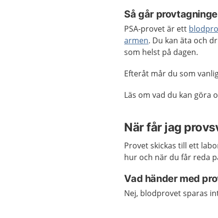
Så går provtagningen 
PSA-provet är ett
blodpro
armen
. Du kan äta och d
som helst på dagen.
Efteråt mår du som vanlig
Läs om vad du kan göra o
När får jag provs
Provet skickas till ett la
hur och när du får reda p
Vad händer med prov
Nej, blodprovet sparas int