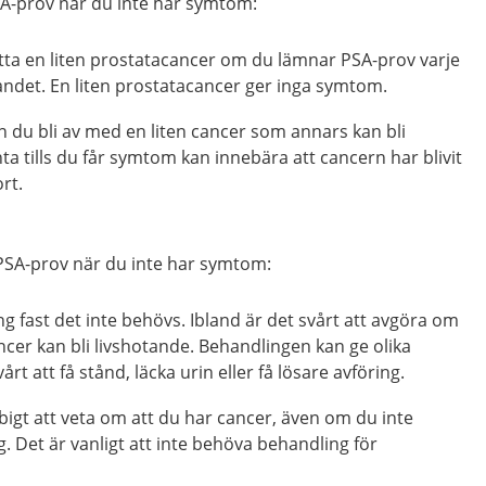
A-prov när du inte har symtom:
hitta en liten prostatacancer om du lämnar PSA-prov varje
andet. En liten prostatacancer ger inga symtom.
 du bli av med en liten cancer som annars kan bli
nta tills du får symtom kan innebära att cancern har blivit
ort.
PSA-prov när du inte har symtom:
g fast det inte behövs. Ibland är det svårt att avgöra om
ncer kan bli livshotande. Behandlingen kan ge olika
årt att få stånd, läcka urin eller få lösare avföring.
igt att veta om att du har cancer, även om du inte
 Det är vanligt att inte behöva behandling för