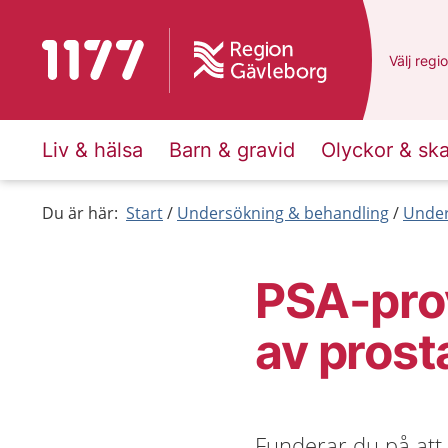
Till startsidan för 1177
Du har v
Välj
en a
regi
Liv & hälsa
Barn & gravid
Olyckor & sk
Du är här:
Start
Undersökning & behandling
Under
PSA-prov
av prost
Funderar du på att 