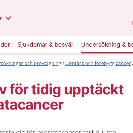
alt region
nnan
on
Gävleborg
.
ador
Sjukdomar & besvär
Undersökning & b
sökningar och provtagning
Upptäck och förebygg cancer
 för tidig upptäckt
atacancer
testa dig för prostatacancer fast du inte