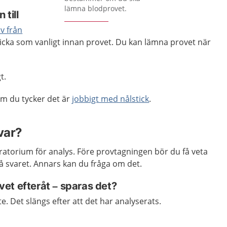
lämna blodprovet.
till
v från
ricka som vanligt innan provet. Du kan lämna provet när
t.
m du tycker det är
jobbigt med nålstick
.
var?
boratorium för analys. Före provtagningen bör du få veta
å svaret. Annars kan du fråga om det.
et efteråt – sparas det?
e. Det slängs efter att det har analyserats.