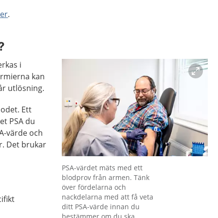
er
.
?
rkas i
ermierna kan
år utlösning.
lodet. Ett
et PSA du
SA-värde och
r. Det brukar
Förstora bilden
PSA-värdet mäts med ett
blodprov från armen. Tänk
över fördelarna och
nackdelarna med att få veta
fikt
ditt PSA-värde innan du
bestämmer om du ska