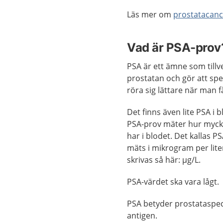
Läs mer om
prostatacanc
Vad är PSA-prov
PSA är ett ämne som tillve
prostatan och gör att sp
röra sig lättare när man f
Det finns även lite PSA i b
PSA-prov mäter hur myck
har i blodet. Det kallas P
mäts i mikrogram per lite
skrivas så här: µg/L.
PSA-värdet ska vara lågt.
PSA betyder prostataspeci
antigen.