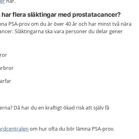
er
här.
 har flera släktingar med prostatacancer?
mna PSA-prov om du är över 40 år och har minst två nära
ancer. Släktingarna ska vara personer du delar gener
ror
arbror
arfar
a? Då har du en kraftigt ökad risk att själv få
årdcentralen
om hur ofta du bör lämna PSA-prov.