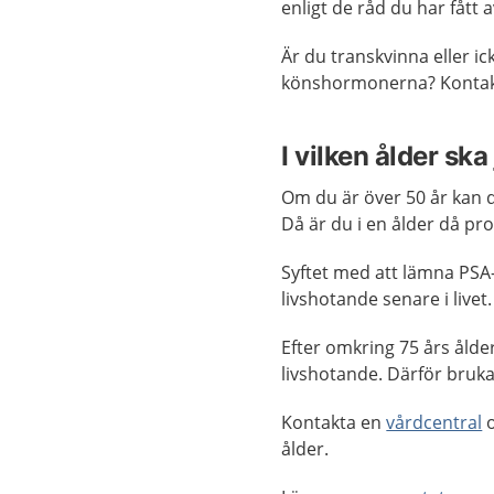
enligt de råd du har fått 
Är du transkvinna eller i
könshormonerna? Konta
I vilken ålder sk
Om du är över 50 år kan 
Då är du i en ålder då pro
Syftet med att lämna PSA-
livshotande senare i livet.
Efter omkring 75 års ålder
livshotande. Därför bruka
Kontakta en
vårdcentral
o
ålder.