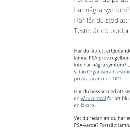
har några symtom? 
Här får du stöd att 
Testet är ett blodp
Har du fått ett erbjudand
lämna PSA-prov regelbun
inte har några symtom? 
sidan
Organiserad testnin
prostatacancer – OPT
.
Har du besvär med att ki
en
vårdcentral
för att bli
en läkare.
Vet du redan att du har et
PSA-värde? Fortsätt lämn