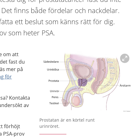
Det finns både fördelar och nackdelar.
fatta ett beslut som känns rätt för dig.
rov som heter PSA.
e om att
det fast du
Läs mer på
g för
ssa? Kontakta
 undersökt av
Förstora bilden
Prostatan är en körtel runt
t förhöjt
urinröret.
a PSA-prov