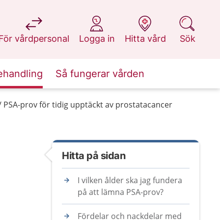
på 1177.se
på 1177.se
på 1177.se
på 1177.se
För vårdpersonal
Logga in
Hitta vård
Sök
ehandling
Så fungerar vården
PSA-prov för tidig upptäckt av prostatacancer
Hitta på sidan
I vilken ålder ska jag fundera
på att lämna PSA-prov?
Fördelar och nackdelar med