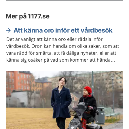
Mer på 1177.se
Att känna oro inför ett vårdbesök
Det är vanligt att känna oro eller rädsla inför
vårdbesök. Oron kan handla om olika saker, som att
vara rädd för smärta, att få dåliga nyheter, eller att
känna sig osäker på vad som kommer att hända
under besöket. Kanske har du negativa upplevelser
från tidigare vårdbesök som gör dig orolig.