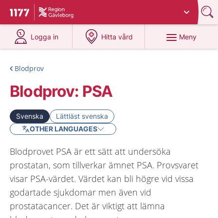
Du har valt region
Gävleborg
.
Till startsidan för 1177
på 1177.se
på 1177.se
Meny
Logga in
Hitta vård
Blodprov
Blodprov: PSA
Svenska
Lättläst svenska
OTHER LANGUAGES
Blodprovet PSA är ett sätt att undersöka
prostatan, som tillverkar ämnet PSA. Provsvaret
visar PSA-värdet. Värdet kan bli högre vid vissa
godartade sjukdomar men även vid
prostatacancer. Det är viktigt att lämna