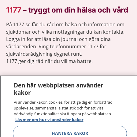
1177
–
tryggt om din hälsa och vård
På 1177.se får du råd om hälsa och information om
sjukdomar och vilka mottagningar du kan kontakta.
Logga in för att läsa din journal och göra dina
vårdärenden. Ring telefonnummer 1177 för
sjukvårdsrådgivning dygnet runt.
1177 ger dig råd när du vill må bättre.
Den här webbplatsen använder
kakor
Visa inn
1177 på flera språk
Vi använder kakor, cookies, för att ge dig en förbättrad
upplevelse, sammanställa statistik och för att viss
nödvändig funktionalitet ska fungera på webbplatsen.
Visa inn
Om 1177
Läs mer om hur vi använder kakor
Visa inn
HANTERA KAKOR
Kontakt