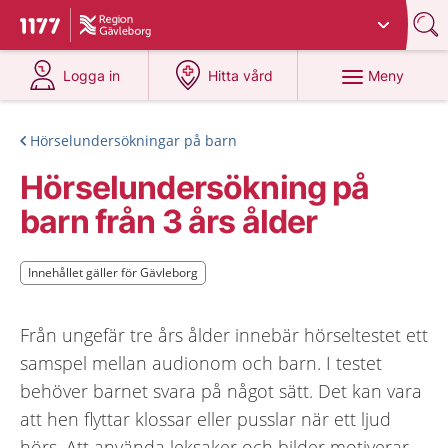
Du har valt region
Gävleborg
.
Till startsidan för 1177
på 1177.se
på 1177.se
Meny
Logga in
Hitta vård
Hörselundersökningar på barn
Hörselundersökning på
barn från 3 års ålder
Innehållet gäller för Gävleborg
Innehållet gäller för Gävleborg
Från ungefär tre års ålder innebär hörseltestet ett
samspel mellan audionom och barn. I testet
behöver barnet svara på något sätt. Det kan vara
att hen flyttar klossar eller pusslar när ett ljud
hörs. Att använda leksaker och bilder motiverar