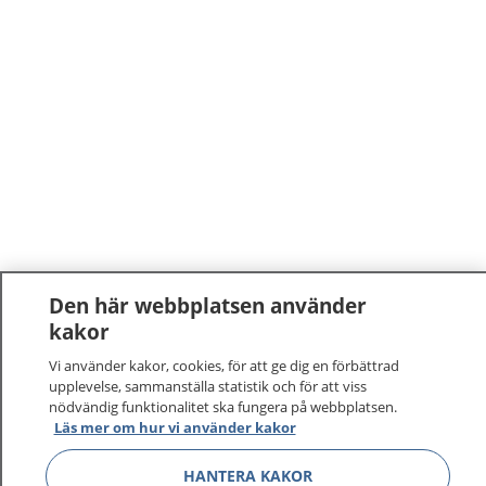
Den här webbplatsen använder
1177
–
tryggt om din hälsa och vård
kakor
Vi använder kakor, cookies, för att ge dig en förbättrad
På 1177.se får du råd om hälsa och information om
upplevelse, sammanställa statistik och för att viss
nödvändig funktionalitet ska fungera på webbplatsen.
sjukdomar och vilka mottagningar du kan kontakta.
Läs mer om hur vi använder kakor
Logga in för att läsa din journal och göra dina
vårdärenden. Ring telefonnummer 1177 för
HANTERA KAKOR