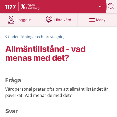
Du har valt region
Gävleborg
.
Till startsidan för 1177
på 1177.se
på 1177.se
Meny
Logga in
Hitta vård
Undersökningar och provtagning
Allmäntillstånd - vad
menas med det?
Fråga
Vårdpersonal pratar ofta om att allmäntillståndet är
påverkat. Vad menar de med det?
Svar