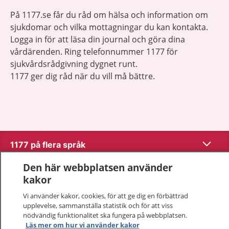
På 1177.se får du råd om hälsa och information om
sjukdomar och vilka mottagningar du kan kontakta.
Logga in för att läsa din journal och göra dina
vårdärenden. Ring telefonnummer 1177 för
sjukvårdsrådgivning dygnet runt.
1177 ger dig råd när du vill må bättre.
Visa inn
1177 på flera språk
Den här webbplatsen använder
Visa inn
Om 1177
kakor
Visa inn
Vi använder kakor, cookies, för att ge dig en förbättrad
Kontakt
upplevelse, sammanställa statistik och för att viss
nödvändig funktionalitet ska fungera på webbplatsen.
Läs mer om hur vi använder kakor