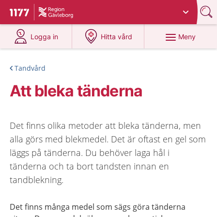
Du har valt region
Gävleborg
.
Till startsidan för 1177
på 1177.se
på 1177.se
Meny
Logga in
Hitta vård
Tandvård
Att bleka tänderna
Det finns olika metoder att bleka tänderna, men
alla görs med blekmedel. Det är oftast en gel som
läggs på tänderna. Du behöver laga hål i
tänderna och ta bort tandsten innan en
tandblekning.
Det finns många medel som sägs göra tänderna