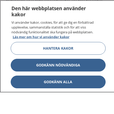
Logga in för att läsa din journal och göra dina
Den här webbplatsen använder
vårdärenden. Ring telefonnummer 1177 för
kakor
sjukvårdsrådgivning dygnet runt.
Vi använder kakor, cookies, för att ge dig en förbättrad
1177 ger dig råd när du vill må bättre.
upplevelse, sammanställa statistik och för att viss
nödvändig funktionalitet ska fungera på webbplatsen.
Läs mer om hur vi använder kakor
HANTERA KAKOR
Visa inn
1177 på flera språk
GODKÄNN NÖDVÄNDIGA
Visa inn
Om 1177
GODKÄNN ALLA
Visa inn
Kontakt
Behandling av personuppgifter