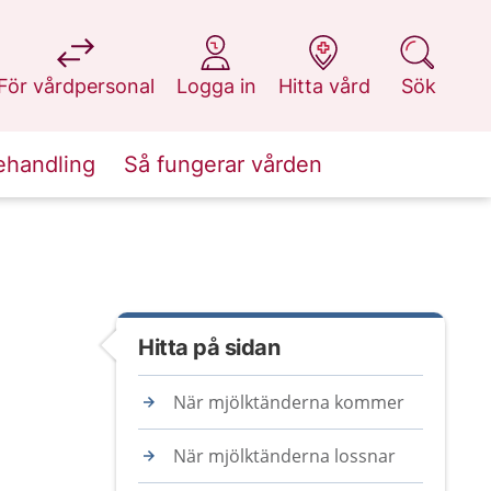
på 1177.se
på 1177.se
på 1177.se
på 1177.se
För vårdpersonal
Logga in
Hitta vård
Sök
ehandling
Så fungerar vården
Hitta på sidan
När mjölktänderna kommer
När mjölktänderna lossnar