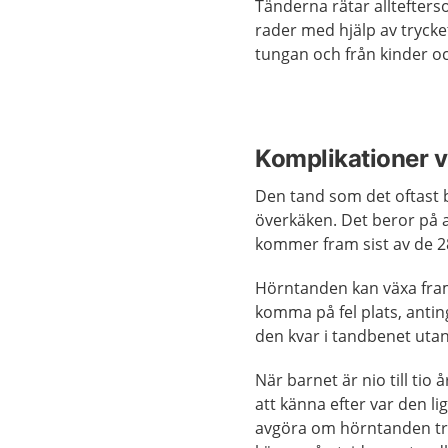
Tänderna rätar alltefterso
rader med hjälp av trycke
tungan och från kinder oc
Komplikationer v
Den tand som det oftast 
överkäken. Det beror på 
kommer fram sist av de 2
Hörntanden kan växa fram 
komma på fel plats, antin
den kvar i tandbenet uta
När barnet är nio till ti
att känna efter var den l
avgöra om hörntanden try