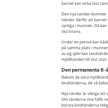
barnet kan vicka loss tan
Den nya tanden kommer up
händer därför att barne
synliga i munnen. Då kan 
ska lossna.
Under en period kan båd
på samma plats i munnen.
av sig själv kan tandvårde
mjölktanden till slut utan
Den permanenta 6-
Bakom de sista mjölktän
kindtänderna, de så kall
Nya tänder är viktiga att 
Om tänderna inte hålls re
borsta kindtänderna tidigt