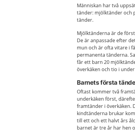
Människan har två uppsä
tänder: mjölktänder och
tänder.
Mjölktänderna är de förs
De är anpassade efter det 
mun och är ofta vitare i 
permanenta tänderna. S
får ett barn 20 mjölktänder
överkäken och tio i unde
Barnets första tände
Oftast kommer två framtä
underkäken först, därefte
framtänder i överkäken. 
kindtänderna brukar kom
till ett och ett halvt års å
barnet är tre år har hen o