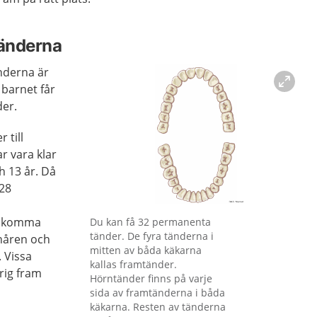
änderna
nderna är
barnet får
der.
 till
r vara klar
h 13 år. Då
 28
Förstora bilden
r komma
Du kan få 32 permanenta
tänder. De fyra tänderna i
onåren och
mitten av båda käkarna
. Vissa
kallas framtänder.
rig fram
Hörntänder finns på varje
sida av framtänderna i båda
käkarna. Resten av tänderna