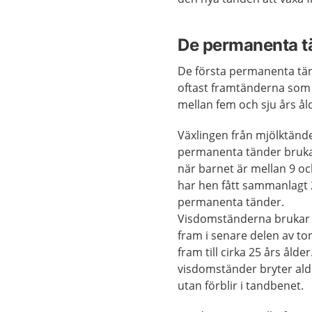
De permanenta t
De första permanenta tä
oftast framtänderna som 
mellan fem och sju års ål
Växlingen från mjölktänder
permanenta tänder bruka
när barnet är mellan 9 oc
har hen fått sammanlagt
permanenta tänder.
Visdomständerna bruka
fram i senare delen av t
fram till cirka 25 års ålder
visdomständer bryter ald
utan förblir i tandbenet.