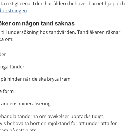
ta riktigt rena. I den här åldern behöver barnet hjälp och
borstningen
.
öker om någon tand saknas
t till undersökning hos tandvården. Tandläkaren räknar
ka om:
der
ånga tänder
 på hinder när de ska bryta fram
e form
 tandens mineralisering.
behandla tänderna om avvikelser upptäcks tidigt.
s behöva ta bort en mjölktand för att underlätta för
ram på rätt plats.