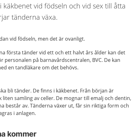
i käkbenet vid födseln och vid sex till åtta
jar tänderna växa.
dan vid födseln, men det är ovanligt.
na första tänder vid ett och ett halvt års ålder kan det
för personalen på barnavårdscentralen, BVC. De kan
 med en tandläkare om det behövs.
a bli tänder. De finns i käkbenet. Från början är
liten samling av celler. De mognar till emalj och dentin,
a består av. Tänderna växer ut, får sin riktiga form och
agras i anlagen.
rna kommer