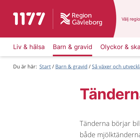
Till startsidan för 1177
Du har v
Välj
en a
regi
Liv & hälsa
Barn & gravid
Olyckor & sk
Du är här:
Start
Barn & gravid
Så växer och utveck
Tändern
Tänderna börjar bild
både mjölktändern