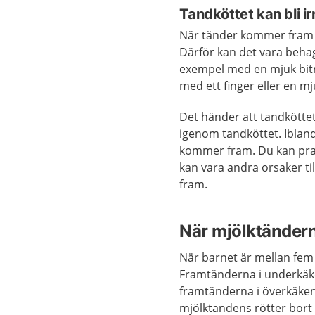
Tandköttet kan bli ir
När tänder kommer fram ka
Därför kan det vara behag
exempel med en mjuk bitr
med ett finger eller en m
Det händer att tandköttet 
igenom tandköttet. Ibland
kommer fram. Du kan pra
kan vara andra orsaker ti
fram.
När mjölktändern
När barnet är mellan fem 
Framtänderna i underkäke
framtänderna i överkäken
mjölktandens rötter bort a