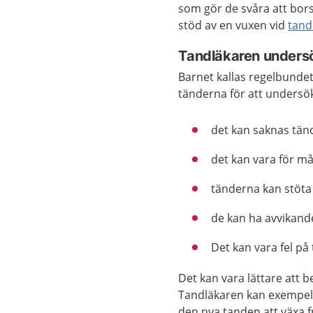
som gör de svåra att bors
stöd av en vuxen vid
tand
Tandläkaren unders
Barnet kallas regelbunde
tänderna för att undersö
det kan saknas tän
det kan vara för m
tänderna kan stöta
de kan ha avvikand
Det kan vara fel på
Det kan vara lättare att 
Tandläkaren kan exempelvi
den nya tanden att växa f