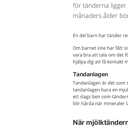
för tänderna ligger 
månaders ålder bör
En del barn har tänder re
Om barnet inte har fått si
vara bra att tala om det 
hjälpa dig att få kontakt
Tandanlagen
Tandanlagen är det som sk
tandanlagen bara en mjuk 
ett slags ben som tändern
blir hårda när mineraler l
När mjölktände