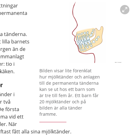
ttningar
 permanenta
ta tänderna.
lilla barnets
färgen än de
ammanlagt
: tio i
Förstora bilden
Bilden visar lite förenklat
rkäken.
hur mjölktänder och anlagen
till de permanenta tänderna
r
kan se ut hos ett barn som
nder i
är tre till fem år. Ett barn får
r två
20 mjölktänder och på
bilden är alla tänder
De första
framme.
ma vid ett
lder. När
ftast fått alla sina mjölktänder.