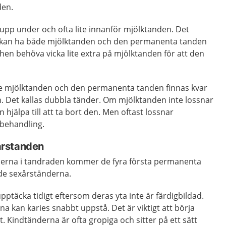
den.
p under och ofta lite innanför mjölktanden. Det
t kan ha både mjölktanden och den permanenta tanden
hen behöva vicka lite extra på mjölktanden för att den
e mjölktanden och den permanenta tanden finnas kvar
 Det kallas dubbla tänder. Om mjölktanden inte lossnar
n hjälpa till att ta bort den. Men oftast lossnar
 behandling.
årstanden
derna i tandraden kommer de fyra första permanenta
ade sexårständerna.
upptäcka tidigt eftersom deras yta inte är färdigbildad.
na kan karies snabbt uppstå. Det är viktigt att börja
. Kindtänderna är ofta gropiga och sitter på ett sätt