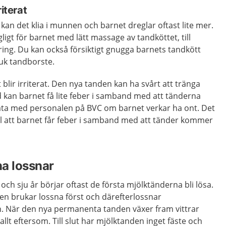
riterat
n det klia i munnen och barnet dreglar oftast lite mer.
ligt för barnet med lätt massage av tandköttet, till
ing. Du kan också försiktigt gnugga barnets tandkött
juk tandborste.
blir irriterat. Den nya tanden kan ha svårt att tränga
 kan barnet få lite feber i samband med att tänderna
ta med personalen på BVC om barnet verkar ha ont. Det
ll att barnet får feber i samband med att tänder kommer
a lossnar
och sju år börjar oftast de första mjölktänderna bli lösa.
n brukar lossna först och därefterlossnar
. När den nya permanenta tanden växer fram vittrar
llt eftersom. Till slut har mjölktanden inget fäste och