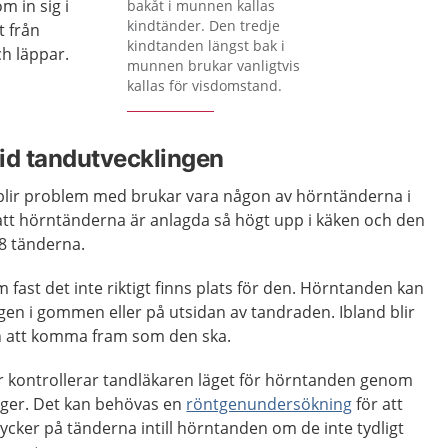
m in sig i
bakåt i munnen kallas
kindtänder. Den tredje
t från
kindtanden längst bak i
h läppar.
munnen brukar vanligtvis
kallas för visdomstand.
id tandutvecklingen
blir problem med brukar vara någon av hörntänderna i
att hörntänderna är anlagda så högt upp i käken och den
8 tänderna.
fast det inte riktigt finns plats för den. Hörntanden kan
gen i gommen eller på utsidan av tandraden. Ibland blir
n att komma fram som den ska.
o år kontrollerar tandläkaren läget för hörntanden genom
igger. Det kan behövas en
röntgenundersökning
för att
cker på tänderna intill hörntanden om de inte tydligt