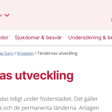
alt region
nnan
on
Gävleborg
.
ador
Sjukdomar & besvär
Undersökning & b
las barn
Kroppen
Tändernas utveckling
as utveckling
as tidigt under fosterstadiet. Det gäller
a och de permanenta tänderna. Anlagen