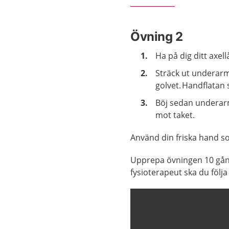
Övning 2
Ha på dig ditt axe
Sträck ut underarm
golvet. Handflatan
Böj sedan underarm
mot taket.
Använd din friska hand s
Upprepa övningen 10 gång
fysioterapeut ska du följa 