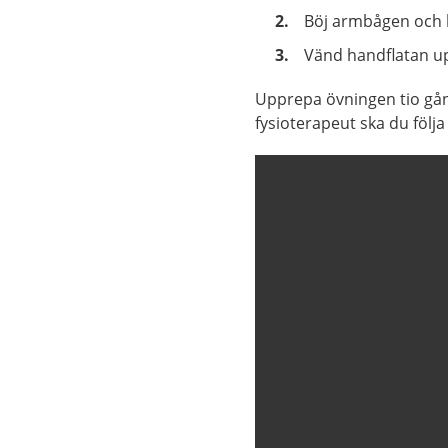
Böj armbågen och 
Vänd handflatan u
Upprepa övningen tio gån
fysioterapeut ska du följa 