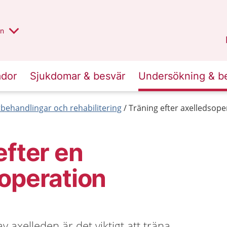
alt region
nnan
on
Gävleborg
.
ador
Sjukdomar & besvär
Undersökning & b
behandlingar och rehabilitering
Träning efter axelledsope
efter en
operation
v axelleden är det viktigt att träna