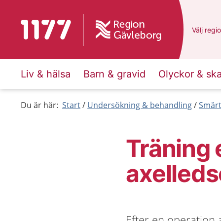
Till startsidan för 1177
Du har v
Välj
en a
regi
Liv & hälsa
Barn & gravid
Olyckor & sk
Du är här:
Start
Undersökning & behandling
Smärt
Träning 
axelleds
Efter en operation a