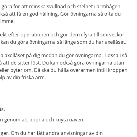
göra för att minska svullnad och stelhet i armbågen.
kså att få en god hållning. Gör övningarna så ofta du
e timme.
kt efter operationen och gör dem i fyra till sex veckor.
s kan du göra övningarna så länge som du har axellåset.
l ha axellåset på dig medan du gör övningarna. Lossa i så
 att de sitter löst. Du kan också göra övningarna utan
eller byter om. Då ska du hålla överarmen intill kroppen
p av din friska arm.
ås.
 genom att öppna och knyta näven.
er. Om du har fått andra anvisningar av din