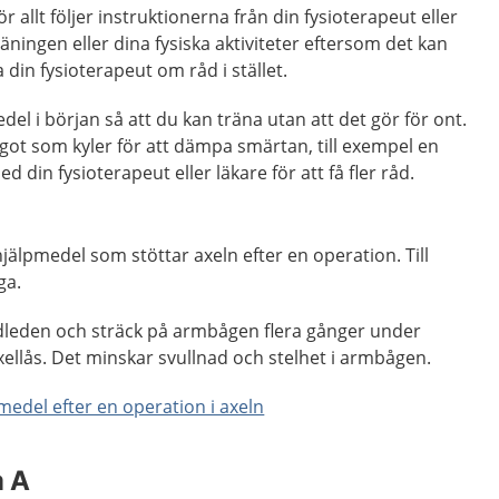
ör allt följer instruktionerna från din fysioterapeut eller
träningen eller dina fysiska aktiviteter eftersom det kan
din fysioterapeut om råd i stället.
el i början så att du kan träna utan att det gör för ont.
ot som kyler för att dämpa smärtan, till exempel en
d din fysioterapeut eller läkare för att få fler råd.
lpmedel som stöttar axeln efter en operation. Till
ga.
leden och sträck på armbågen flera gånger under
ellås. Det minskar
svullnad och stelhet i armbågen.
medel efter en operation i axeln
m A