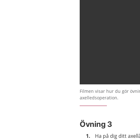
Filmen visar hur du gör övnin
axelledsoperation.
Övning 3
Ha på dig ditt axe