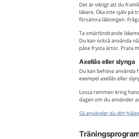
Det är viktigt att du framf
läkare. Öka inte själv på 
försämra läkningen. Fråga 
Ta smärtlindrande läkemed
Du kan också använda någ
påse frysta ärtor. Prata me
Axellås eller slynga
Du kan behöva använda hjä
exempel axellås eller slyn
Lossa remmen kring hand
dagen om du använder ax
Så använder du ditt hjälp
Träningsprogra