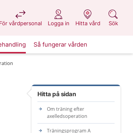
på 1177.se
på 1177.se
på 1177.se
på 1177.se
För vårdpersonal
Logga in
Hitta vård
Sök
ehandling
Så fungerar vården
ration
Hitta på sidan
Om träning efter
axelledsoperation
Träningsprogram A