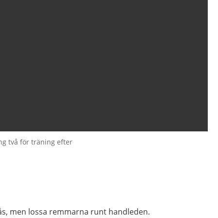
g två för träning efter
llås, men lossa remmarna runt handleden.