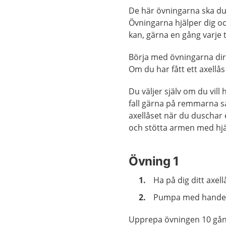
De här övningarna ska du 
Övningarna hjälper dig oc
kan, gärna en gång varj
Börja med övningarna dire
Om du har fått ett axellå
Du väljer själv om du vil
fall gärna på remmarna så
axellåset när du duschar 
och stötta armen med hjäl
Övning 1
Ha på dig ditt axell
Pumpa med handen
Upprepa övningen 10 gång