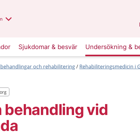
alt region
nnan
on
Gävleborg
.
ador
Sjukdomar & besvär
Undersökning & b
behandlingar och rehabilitering
Rehabiliteringsmedicin i 
borg
borg
 behandling vid
ada