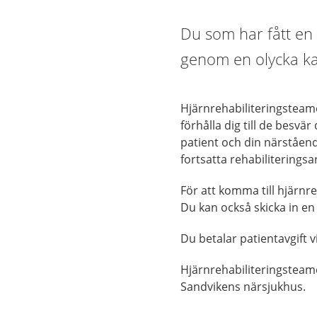
Du som har fått en h
genom en olycka ka
Hjärnrehabiliteringsteame
förhålla dig till de besv
patient och din närstående
fortsatta rehabiliteringsa
För att komma till hjärnr
Du kan också skicka in e
Du betalar patientavgift 
Hjärnrehabiliteringsteame
Sandvikens närsjukhus.