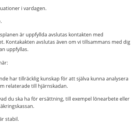
tuationer i vardagen.
.
gsplanen är uppfyllda avslutas kontakten med
et. Kontakakten avslutas även om vi tillsammans med dig
an uppfyllas.
när:
de har tillräcklig kunskap för att själva kunna analysera
 relaterade till hjärnskadan.
vad du ska ha för ersättning, till exempel lönearbete eller
säkringskassan.
r stabil.