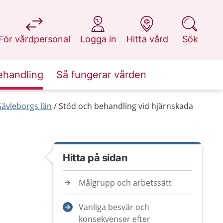
på 1177.se
på 1177.se
på 1177.se
på 1177.se
För vårdpersonal
Logga in
Hitta vård
Sök
ehandling
Så fungerar vården
Gävleborgs län
Stöd och behandling vid hjärnskada
Hitta på sidan
Målgrupp och arbetssätt
Vanliga besvär och
konsekvenser efter