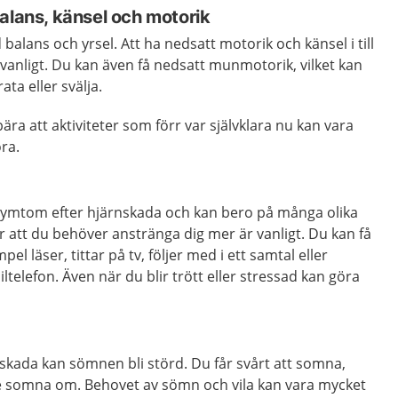
alans, känsel och motorik
alans och yrsel. Att ha nedsatt motorik och känsel i till
vanligt. Du kan även få nedsatt munmotorik, vilket kan
ata eller svälja.
ra att aktiviteter som förr var självklara nu kan vara
öra.
 symtom efter hjärnskada och kan bero på många olika
ör att du behöver anstränga dig mer är vanligt. Du kan få
el läser, tittar på tv, följer med i ett samtal eller
telefon. Även när du blir trött eller stressad kan göra
skada kan sömnen bli störd. Du får svårt att somna,
nte somna om. Behovet av sömn och vila kan vara mycket