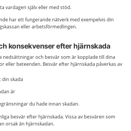
öta vardagen själv eller med stöd.
nde har ett fungerande nätverk med exempelvis din
skassan eller arbetsförmedlingen.
ch konsekvenser efter hjärnskada
a nedsättningar och besvär som är kopplade till dina
or eller beteenden. Besvär efter hjärnskada påverkas av
t din skada
adan är
egränsningar du hade innan skadan.
liga besvär efter hjärnskada. Vissa av besvären som
an orsak än hjärnskadan.