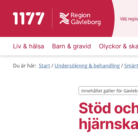
Till startsidan för 1177
Du har v
Välj
en a
regi
Liv & hälsa
Barn & gravid
Olyckor & sk
Du är här:
Start
Undersökning & behandling
Smärt
Innehållet gäller för Gävle
Innehållet gäller för Gävle
Stöd och
hjärnsk