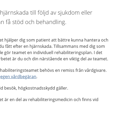
järnskada till följd av sjukdom eller
n få stöd och behandling.
t hjälper dig som patient att bättre kunna hantera och
är du fått efter en hjärnskada. Tillsammans med dig som
 gör teamet en individuell rehabiliteringsplan. I det
rbetet är du och din närstående en viktig del av teamet.
ehabiliteringsteamet behövs en remiss från vårdgivare.
n
egen vårdbegäran
.
vid besök, högkostnadsskydd gäller.
t är en del av rehabiliteringsmedicin och finns vid