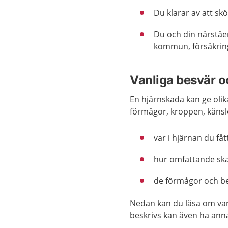
Du klarar av att sk
Du och din närståe
kommun, försäkring
Vanliga besvär o
En hjärnskada kan ge olik
förmågor, kroppen, känsl
var i hjärnan du fåt
hur omfattande sk
de förmågor och b
Nedan kan du läsa om van
beskrivs kan även ha ann