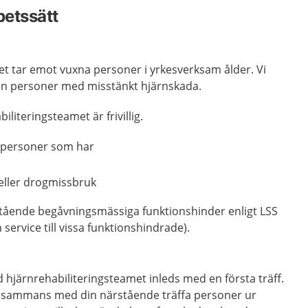
betssätt
et tar emot vuxna personer i yrkesverksam ålder. Vi
n personer med misstänkt hjärnskada.
literingsteamet är frivillig.
 personer som har
eller drogmissbruk
ående begåvningsmässiga funktionshinder enligt LSS
service till vissa funktionshindrade).
hjärnrehabiliteringsteamet inleds med en första träff.
illsammans med din närstående träffa personer ur