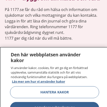
På 1177.se får du råd om hälsa och information om
sjukdomar och vilka mottagningar du kan kontakta.
Logga in för att läsa din journal och göra dina
vårdärenden. Ring telefonnummer 1177 för
sjukvårdsrådgivning dygnet runt.
1177 ger dig råd när du vill må bättre.
Den här webbplatsen använder
kakor
Vi använder kakor, cookies, för att ge dig en förbättrad
Visa inn
1177 på flera språk
upplevelse, sammanställa statistik och för att viss
nödvändig funktionalitet ska fungera på webbplatsen.
Visa inn
Läs mer om hur vi använder kakor
Om 1177
HANTERA KAKOR
Visa inn
Kontakt