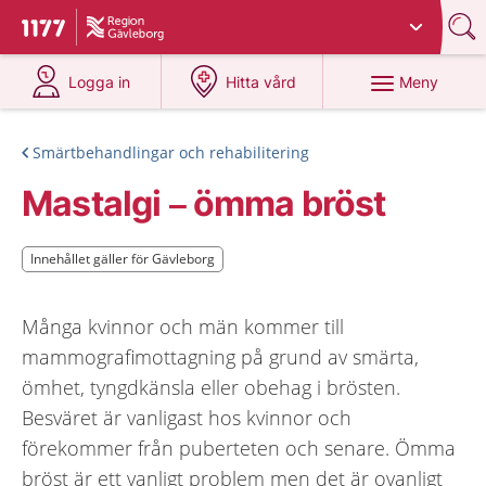
Du har valt region
Gävleborg
.
Till startsidan för 1177
på 1177.se
på 1177.se
Meny
Logga in
Hitta vård
Smärtbehandlingar och rehabilitering
Mastalgi – ömma bröst
Innehållet gäller för Gävleborg
Innehållet gäller för Gävleborg
Många kvinnor och män kommer till
mammografimottagning på grund av smärta,
ömhet, tyngdkänsla eller obehag i brösten.
Besväret är vanligast hos kvinnor och
förekommer från puberteten och senare. Ömma
bröst är ett vanligt problem men det är ovanligt