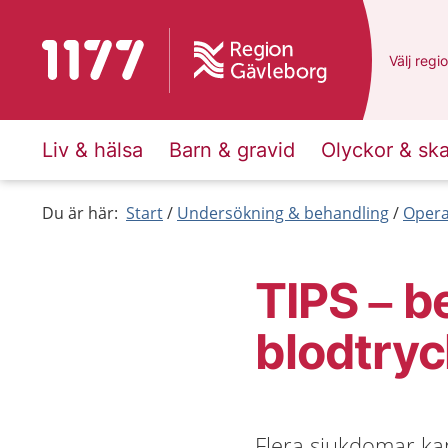
Till startsidan för 1177
Du har v
Välj
en a
regi
Liv & hälsa
Barn & gravid
Olyckor & sk
Du är här:
Start
Undersökning & behandling
Opera
TIPS – b
blodtry
Flera sjukdomar kan