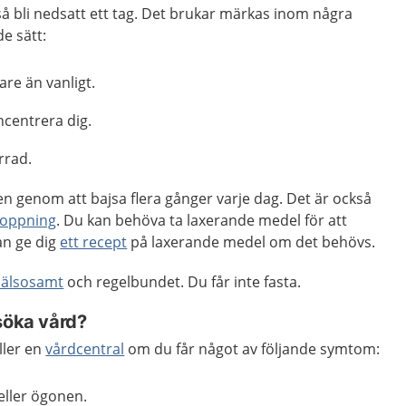
å bli nedsatt ett tag. Det brukar märkas inom några
e sätt:
are än vanligt.
ncentrera dig.
rrad.
n genom att bajsa flera gånger varje dag. Det är också
toppning
. Du kan behöva ta laxerande medel för att
an ge dig
ett recept
på laxerande medel om det behövs.
hälsosamt
och regelbundet. Du får inte fasta.
söka vård?
ller en
vårdcentral
om du får något av följande symtom:
 eller ögonen.