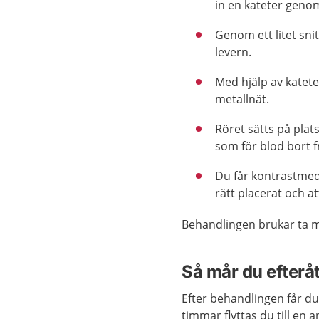
in en kateter genom
Genom ett litet sni
levern.
Med hjälp av katete
metallnät
.
Röret
sätts
på plat
som för blod bort f
Du får kontrastmede
rätt placerat och a
Behandlingen brukar ta m
Så mår du efterå
Efter behandlingen får d
timmar flyttas du till en