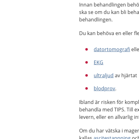
Innan behandlingen behöve
ska se om du kan bli beha
behandlingen.
Du kan behöva en eller f
datortomografi
ell
EKG
ultraljud
av hjärtat
blodprov
.
Ibland är risken för kompl
behandla med TIPS. Till e
levern, eller en allvarlig i
Om du har vätska i magen 
kallas
ascitestappning
och