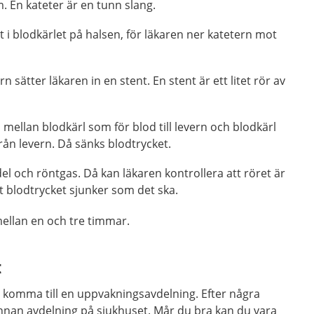
. En kateter är en tunn slang.
tt i blodkärlet på halsen, för läkaren ner katetern mot
rn sätter läkaren in
en stent. En stent är
ett litet
rör av
s
mellan blodkärl som för blod till levern och
blod
kärl
rån lever
n.
Då sänks blodtrycket.
l och röntgas. Då kan läkaren kontrollera att röret är
tt blodtrycket sjunker som det ska.
ellan en och tre timmar.
t
u komma till en uppvakningsavdelning. Efter några
 annan avdelning på sjukhuset. Mår du bra kan du vara