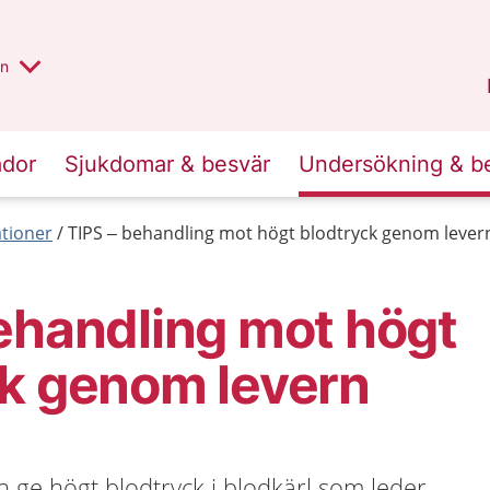
alt region
nnan
on
Gävleborg
.
ador
Sjukdomar & besvär
Undersökning & b
tioner
TIPS – behandling mot högt blodtryck genom lever
ehandling mot högt
ck genom levern
 ge högt blodtryck i blodkärl som leder