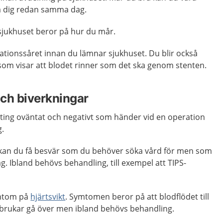
på dig redan samma dag.
sjukhuset beror på hur du mår.
tionssåret innan du lämnar sjukhuset. Du blir också
om visar att blodet rinner som det ska genom stenten.
ch biverkningar
ting oväntat och negativt som händer vid en operation
g.
 kan du få besvär som du behöver söka vård för men som
ag. Ibland behövs behandling, till exempel att TIPS-
ymtom på
hjärtsvikt
. Symtomen beror på att blodflödet till
Det brukar gå över men ibland behövs behandling.