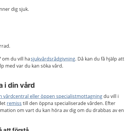
nner dig sjuk.
rrad.
 om du vill ha
sjukvårdsrådgivning
. Då kan du få hjälp att
p med var du kan söka vård.
 i din vård
en vårdcentral eller öppen specialistmottagning
du vill i
 det
remiss
till den öppna specialiserade vården. Efter
rmation om vart du kan höra av dig om du drabbas av en
 att förstå