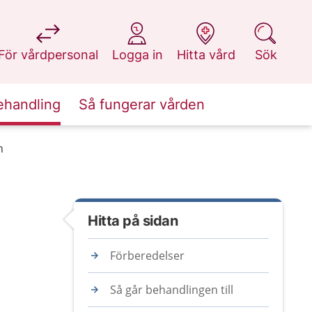
på 1177.se
på 1177.se
på 1177.se
på 1177.se
För vårdpersonal
Logga in
Hitta vård
Sök
ehandling
Så fungerar vården
n
Hitta på sidan
Förberedelser
Så går behandlingen till