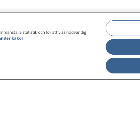
ammanställa statistik och för att viss nödvändig
änder kakor
sjukdomar och
Other languages
sa din journal
Lättläst svenska
 för