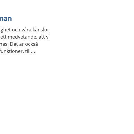
rnan
ighet och våra känslor.
 ett medvetande, att vi
nas. Det är också
nktioner, till
elser.