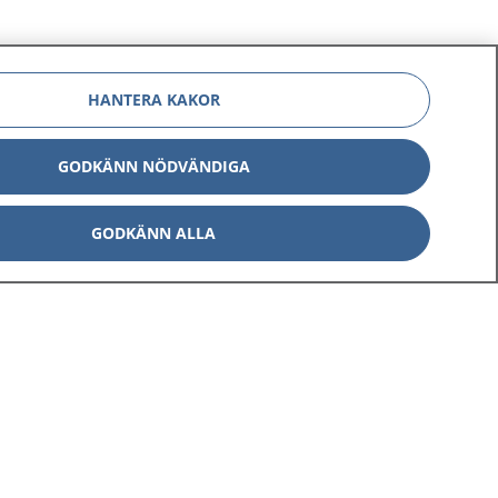
HANTERA KAKOR
GODKÄNN NÖDVÄNDIGA
GODKÄNN ALLA
Om 1177
Kontakt
E-tjänster
Press
Aktuellt
Digital tillgänglighet