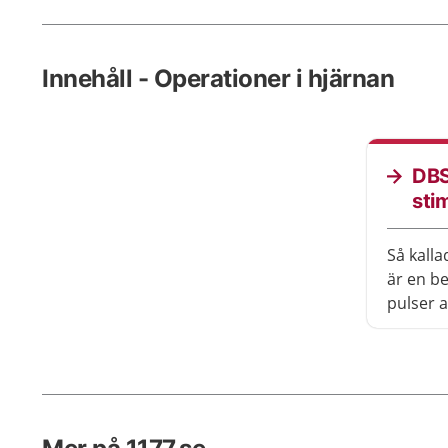
Innehåll - Operationer i hjärnan
DBS
sti
Så kalla
är en b
pulser a
hjärnan
vid oli
hjärnan
innan b
Behandl