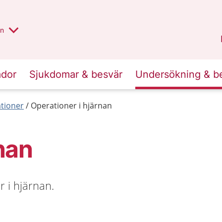
alt region
nnan
on
Gävleborg
.
ador
Sjukdomar & besvär
Undersökning & b
tioner
Operationer i hjärnan
nan
 i hjärnan.