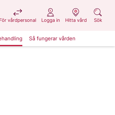
på 1177.se
på 1177.se
på 1177.se
på 1177.se
För vårdpersonal
Logga in
Hitta vård
Sök
ehandling
Så fungerar vården