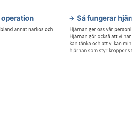
r operation
Så fungerar hjä
 bland annat narkos och
Hjärnan ger oss vår personl
.
Hjärnan gör också att vi har
kan tänka och att vi kan min
hjärnan som styr kroppens fu
exempel våra sinnen och rör