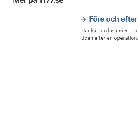
Mer på 1177.se
Före och efte
Här kan du läsa mer om
tiden efter en operation