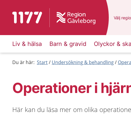
Till startsidan för 1177
Du har v
Välj
en a
regi
Liv & hälsa
Barn & gravid
Olyckor & sk
Du är här:
Start
Undersökning & behandling
Opera
Operationer i hjär
Här kan du läsa mer om olika operationer