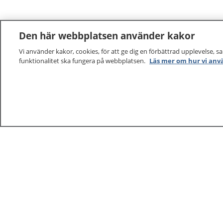
Den här webbplatsen använder kakor
Vi använder kakor, cookies, för att ge dig en förbättrad upplevelse, s
funktionalitet ska fungera på webbplatsen.
Läs mer om hur vi anv
1177
–
tryggt om din hälsa och vård
På 1177.se får du råd om hälsa och information om 
vilka mottagningar du kan kontakta. Logga in för att lä
och göra dina vårdärenden. Ring telefonnummer 1177
sjukvårdsrådgivning dygnet runt.
1177 ger dig råd när du vill må bättre.