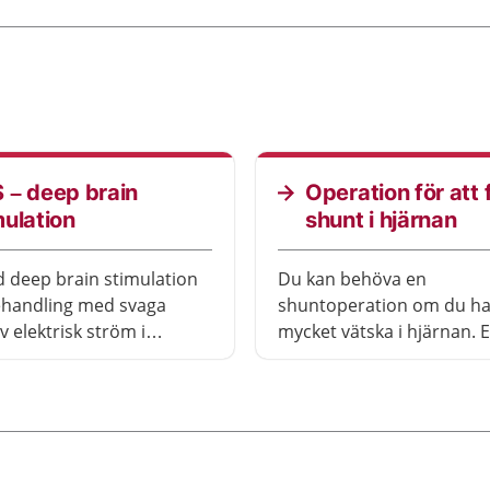
 – deep brain
Operation för att 
mulation
shunt i hjärnan
d deep brain stimulation
Du kan behöva en
ehandling med svaga
shuntoperation om du ha
v elektrisk ström i
mycket vätska i hjärnan. 
. Det kan lindra symtom
är en plastslang som lede
ka sjukdomar som påverkar
vätska från hjärnan.
. Du behöver bli opererad
ehandlingen kan börja.
ingen kallas även DBS.