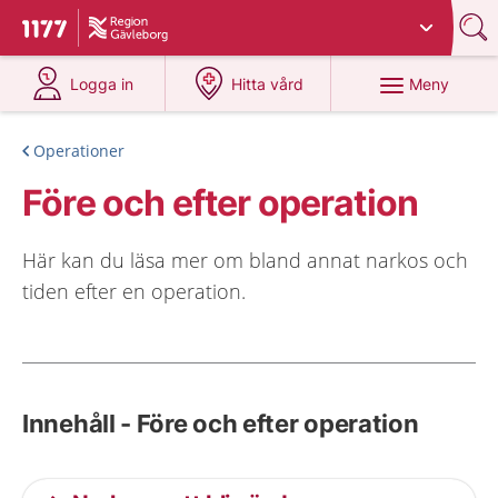
Du har valt region
Gävleborg
.
Till startsidan för 1177
på 1177.se
på 1177.se
Meny
Logga in
Hitta vård
Operationer
Före och efter operation
Här kan du läsa mer om bland annat narkos och
tiden efter en operation.
Innehåll - Före och efter operation