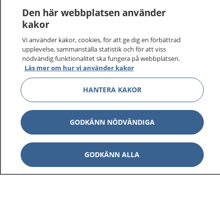
Den här webbplatsen använder
kakor
Vi använder kakor, cookies, för att ge dig en förbättrad
upplevelse, sammanställa statistik och för att viss
nödvändig funktionalitet ska fungera på webbplatsen.
Läs mer om hur vi använder kakor
HANTERA KAKOR
1177
–
tryggt om din hälsa och vård
På 1177.se får du råd om hälsa och information om
GODKÄNN NÖDVÄNDIGA
sjukdomar och vilka mottagningar du kan kontakta.
Logga in för att läsa din journal och göra dina
vårdärenden. Ring telefonnummer 1177 för
GODKÄNN ALLA
sjukvårdsrådgivning dygnet runt.
1177 ger dig råd när du vill må bättre.