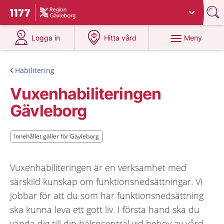
Du har valt region
Gävleborg
.
Till startsidan för 1177
på 1177.se
på 1177.se
Meny
Logga in
Hitta vård
Habilitering
Vuxenhabiliteringen
Gävleborg
Innehållet gäller för Gävleborg
Innehållet gäller för Gävleborg
Vuxenhabiliteringen är en verksamhet med
särskild kunskap om funktionsnedsättningar. Vi
jobbar för att du som har funktionsnedsättning
ska kunna leva ett gott liv. I första hand ska du
vända dig till din hälsocentral vid behov av vård.