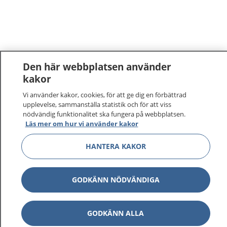
Den här webbplatsen använder
kakor
1177
–
tryggt om din hälsa och vård
Vi använder kakor, cookies, för att ge dig en förbättrad
upplevelse, sammanställa statistik och för att viss
nödvändig funktionalitet ska fungera på webbplatsen.
På 1177.se får du råd om hälsa och information om
Läs mer om hur vi använder kakor
sjukdomar och vilka mottagningar du kan kontakta.
Logga in för att läsa din journal och göra dina
HANTERA KAKOR
vårdärenden. Ring telefonnummer 1177 för
sjukvårdsrådgivning dygnet runt.
1177 ger dig råd när du vill må bättre.
GODKÄNN NÖDVÄNDIGA
GODKÄNN ALLA